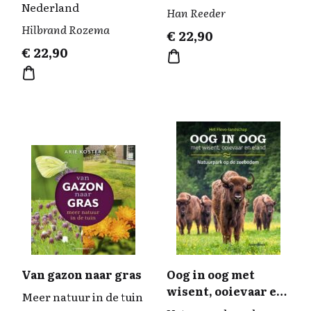
Nederland
Han Reeder
Hilbrand Rozema
€
22,90
€
22,90
Van gazon naar gras
Oog in oog met
wisent, ooievaar en
Meer natuur in de tuin
eland