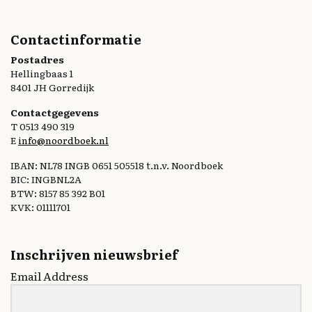
Contactinformatie
Postadres
Hellingbaas 1
8401 JH Gorredijk
Contactgegevens
T 0513 490 319
E
info@noordboek.nl
IBAN: NL78 INGB 0651 505518 t.n.v. Noordboek
BIC: INGBNL2A
BTW: 8157 85 392 B01
KVK: 01111701
Inschrijven nieuwsbrief
Email Address