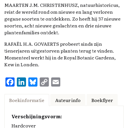
MAARTEN J.M. CHRISTENHUSZ, natuurhistoricus,
reist de wereld rond om nieuwe en lang verloren
gegane soorten te ontdekken. Zo heeft hij 37 nieuwe
soorten, acht nieuwe geslachten en drie nieuwe
plantenfamilies ontdekt.
RAFAËL H.A. GOVAERTS probeert sinds zijn
tienerjaren uitgestorven planten terug te vinden.
Momenteel werkt hij in de Royal Botanic Gardens,
Kew in Londen.
F
Li
Bl
C
E
a
n
u
o
m
ce
k
es
p
ai
Boekinformatie
Auteur info
Boekflyer
b
e
k
y
l
o
d
y
Li
Verschijningsvorm:
o
I
n
Hardcover