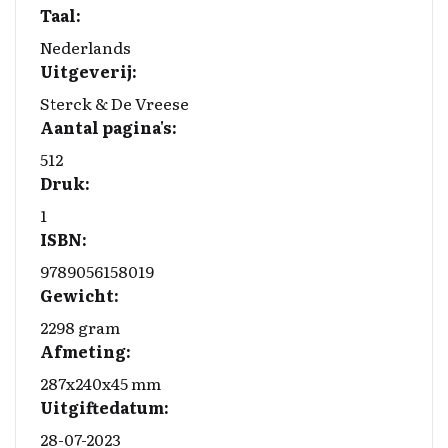
Taal:
k
n
k
Nederlands
Uitgeverij:
Sterck & De Vreese
Aantal pagina's:
512
Druk:
1
ISBN:
9789056158019
Gewicht:
2298 gram
Afmeting:
287x240x45 mm
Uitgiftedatum:
28-07-2023