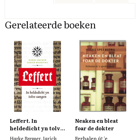
b
e
k
y
l
o
d
y
Li
Gerelateerde boeken
o
I
n
k
n
k
Leffert. In
Neaken en bleat
heldedicht yn tolve
foar de dokter
sangen
Harke Bremer, Jarich
Ferhalen út 'e