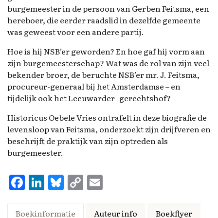
v
burgemeester in de persoon van Gerben Feitsma, een
e
hereboer, die eerder raadslid in dezelfde gemeente
l
was geweest voor een andere partij.
d
Hoe is hij NSB’er geworden? En hoe gaf hij vorm aan
l
zijn burgemeesterschap? Wat was de rol van zijn veel
e
bekender broer, de beruchte NSB’er mr. J. Feitsma,
e
procureur-generaal bij het Amsterdamse – en
g
tijdelijk ook het Leeuwarder- gerechtshof?
t
e
Historicus Oebele Vries ontrafelt in deze biografie de
l
levensloop van Feitsma, onderzoekt zijn drijfveren en
a
beschrijft de praktijk van zijn optreden als
t
burgemeester.
e
n
F
Li
Bl
C
E
.
a
n
u
o
m
ce
k
es
p
ai
Boekinformatie
Auteur info
Boekflyer