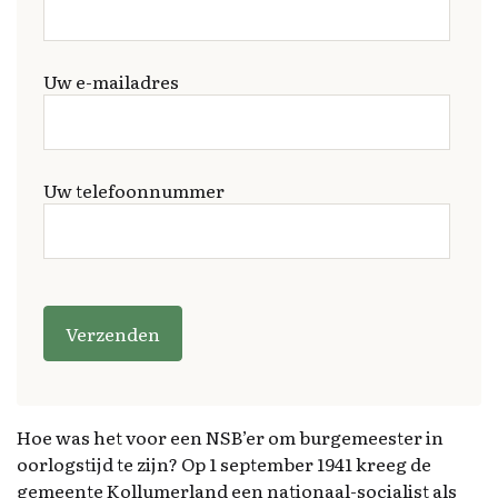
Uw e-mailadres
Uw telefoonnummer
G
e
li
e
v
e
Hoe was het voor een NSB’er om burgemeester in
d
oorlogstijd te zijn? Op 1 september 1941 kreeg de
it
gemeente Kollumerland een nationaal-socialist als