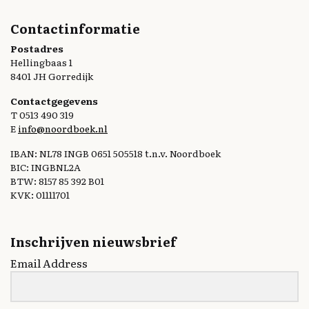
Contactinformatie
Postadres
Hellingbaas 1
8401 JH Gorredijk
Contactgegevens
T 0513 490 319
E
info@noordboek.nl
IBAN: NL78 INGB 0651 505518 t.n.v. Noordboek
BIC: INGBNL2A
BTW: 8157 85 392 B01
KVK: 01111701
Inschrijven nieuwsbrief
Email Address