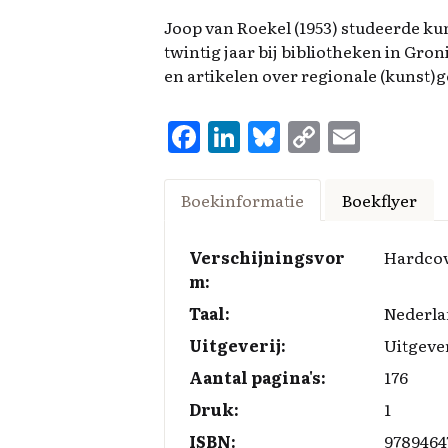
Joop van Roekel (1953) studeerde k
twintig jaar bij bibliotheken in Gr
en artikelen over regionale (kunst)g
F
Li
Bl
C
E
a
n
u
o
m
ce
k
es
p
ai
Boekinformatie
Boekflyer
b
e
k
y
l
o
d
y
Li
Verschijningsvor
Hardco
m:
o
I
n
Taal:
Nederla
k
n
k
Uitgeverij:
Uitgeve
Aantal pagina's:
176
Druk:
1
ISBN:
9789464