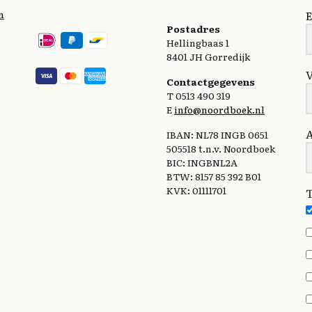
n
E
Postadres
Hellingbaas 1
8401 JH Gorredijk
Contactgegevens
T 0513 490 319
E
info@noordboek.nl
IBAN: NL78 INGB 0651
505518 t.n.v. Noordboek
BIC: INGBNL2A
BTW: 8157 85 392 B01
KVK: 01111701
T