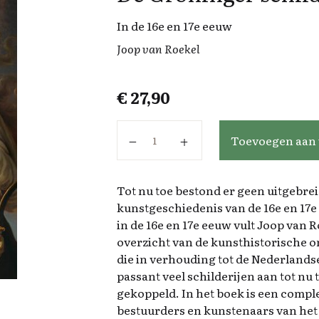
In de 16e en 17e eeuw
Joop van Roekel
€
27,90
De Groninger schilderkunst aanta
Toevoegen aan
Tot nu toe bestond er geen uitgebre
kunstgeschiedenis van de 16e en 17
in de 16e en 17e eeuw vult Joop van 
overzicht van de kunsthistorische o
die in verhouding tot de Nederland
passant veel schilderijen aan tot n
gekoppeld. In het boek is een comp
bestuurders en kunstenaars van het