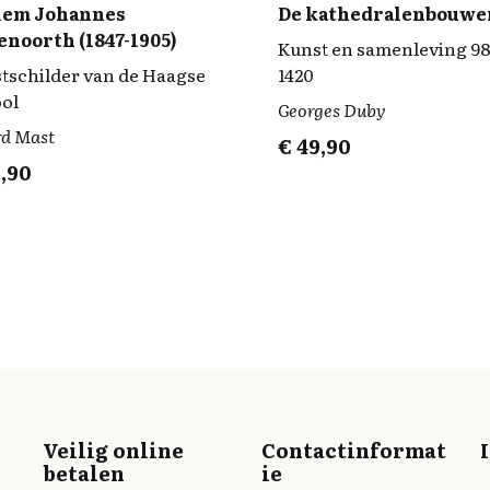
lem Johannes
De kathedralenbouwe
noorth (1847-1905)
Kunst en samenleving 9
tschilder van de Haagse
1420
ol
Georges Duby
rd Mast
€
49,90
,90
Veilig online
Contactinformat
betalen
ie