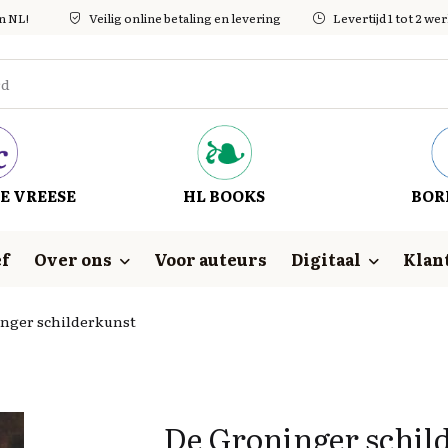
in NL!
Veilig online betaling en levering
Levertijd 1 tot 2 w
E VREESE
HL BOOKS
BOR
f
Over ons
Voor auteurs
Digitaal
Klan
nger schilderkunst
De Groninger schil