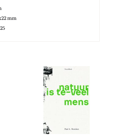
m
x22 mm
25