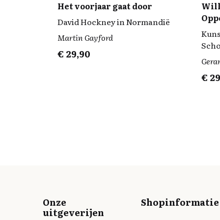
Het voorjaar gaat door
Wil
Oppe
David Hockney in Normandië
Kuns
Martin Gayford
Scho
€
29,90
Gera
€
29
Onze
Shopinformatie
uitgeverijen