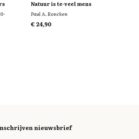
rs
Natuur is te-veel mens
80-
Paul A. Roncken
€
24,90
Inschrijven nieuwsbrief