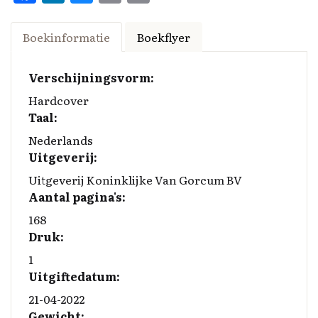
a
n
u
o
m
ce
k
es
p
ai
Boekinformatie
Boekflyer
b
e
k
y
l
o
d
y
Li
Verschijningsvorm:
o
I
n
Hardcover
Taal:
k
n
k
Nederlands
Uitgeverij:
Uitgeverij Koninklijke Van Gorcum BV
Aantal pagina's:
168
Druk:
1
Uitgiftedatum:
21-04-2022
Gewicht: