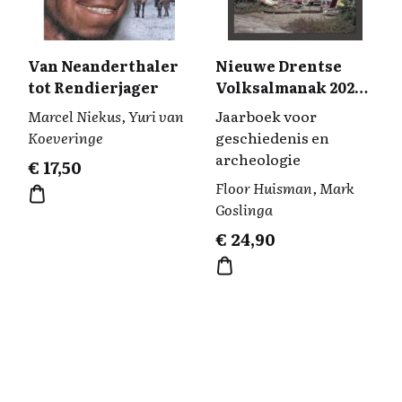
Van Neanderthaler
Nieuwe Drentse
tot Rendierjager
Volksalmanak 2024 |
141ste jaar
Marcel Niekus, Yuri van
Jaarboek voor
Koeveringe
geschiedenis en
archeologie
€
17,50
Floor Huisman, Mark
Goslinga
€
24,90