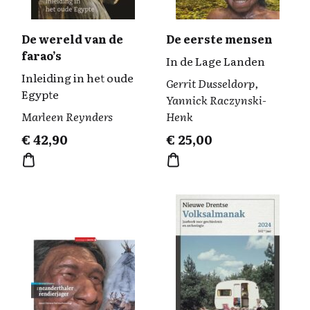
De wereld van de
De eerste mensen
farao’s
In de Lage Landen
Inleiding in het oude
Gerrit Dusseldorp,
Egypte
Yannick Raczynski-
Marleen Reynders
Henk
€
42,90
€
25,00