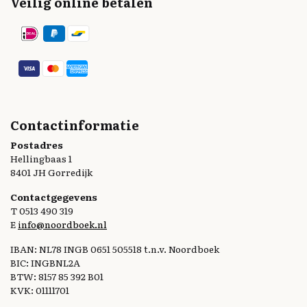
Veilig online betalen
Contactinformatie
Postadres
Hellingbaas 1
8401 JH Gorredijk
Contactgegevens
T 0513 490 319
E
info@noordboek.nl
IBAN: NL78 INGB 0651 505518 t.n.v. Noordboek
BIC: INGBNL2A
BTW: 8157 85 392 B01
KVK: 01111701