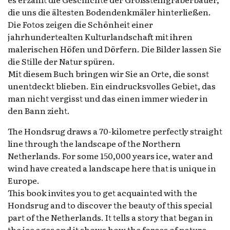
die uns die ältesten Bodendenkmäler hinterließen.
Die Fotos zeigen die Schönheit einer
jahrhundertealten Kulturlandschaft mit ihren
malerischen Höfen und Dörfern. Die Bilder lassen Sie
die Stille der Natur spüren.
Mit diesem Buch bringen wir Sie an Orte, die sonst
unentdeckt blieben. Ein eindrucksvolles Gebiet, das
man nicht vergisst und das einen immer wieder in
den Bann zieht.
The Hondsrug draws a 70-kilometre perfectly straight
line through the landscape of the Northern
Netherlands. For some 150,000 years ice, water and
wind have created a landscape here that is unique in
Europe.
This book invites you to get acquainted with the
Hondsrug and to discover the beauty of this special
part of the Netherlands. It tells a story that began in
the ice ages and it shows how the forces of nature