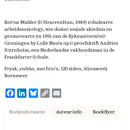
Bertus Mulder (It Hearrenfean, 1949) stdudearre
arbeidssosjology, wie dosint sosjale skiednis en
promovearre yn 1991 oan de Ryksuniversiteit
Groningen by Lolle Nauta op it proefskrift Andries
Sternheim, een Nederlandse vakbondsman in de
Frankfurter Schule.
Frysk, ynbûn, mei foto’s, 120 siden, útjouwerij
Bornmeer
F
Li
Bl
C
E
a
n
u
o
m
ce
k
es
p
ai
Boekinformatie
Auteur info
Boekflyer
b
e
k
y
l