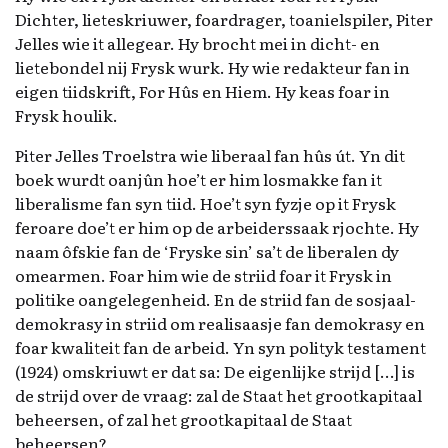
v
Dichter, lieteskriuwer, foardrager, toanielspiler, Piter
e
Jelles wie it allegear. Hy brocht mei in dicht- en
l
lietebondel nij Frysk wurk. Hy wie redakteur fan in
d
eigen tiidskrift, For Hûs en Hiem. Hy keas foar in
l
Frysk houlik.
e
Piter Jelles Troelstra wie liberaal fan hûs út. Yn dit
e
boek wurdt oanjûn hoe’t er him losmakke fan it
g
liberalisme fan syn tiid. Hoe’t syn fyzje op it Frysk
t
feroare doe’t er him op de arbeiderssaak rjochte. Hy
e
naam ôfskie fan de ‘Fryske sin’ sa’t de liberalen dy
l
omearmen. Foar him wie de striid foar it Frysk in
a
politike oangelegenheid. En de striid fan de sosjaal-
t
demokrasy in striid om realisaasje fan demokrasy en
e
foar kwaliteit fan de arbeid. Yn syn polityk testament
n
(1924) omskriuwt er dat sa: De eigenlijke strijd […] is
.
de strijd over de vraag: zal de Staat het grootkapitaal
beheersen, of zal het grootkapitaal de Staat
beheersen?