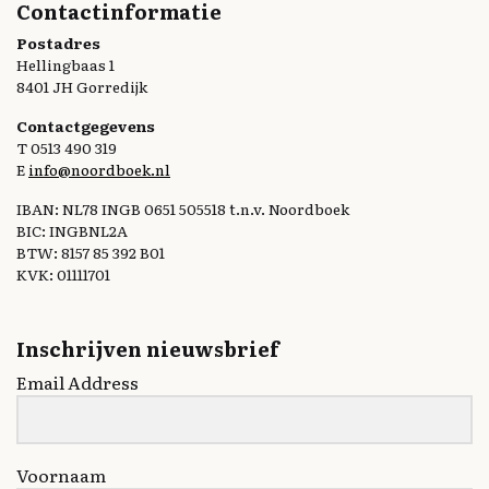
Contactinformatie
Postadres
Hellingbaas 1
8401 JH Gorredijk
Contactgegevens
T 0513 490 319
E
info@noordboek.nl
IBAN: NL78 INGB 0651 505518 t.n.v. Noordboek
BIC: INGBNL2A
BTW: 8157 85 392 B01
KVK: 01111701
Inschrijven nieuwsbrief
Email Address
Voornaam