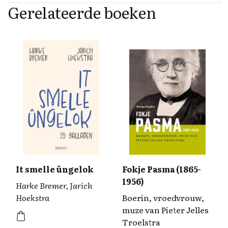
o
d
y
Li
Gerelateerde boeken
o
I
n
k
n
k
It smelle ûngelok
Fokje Pasma (1865-
1956)
Harke Bremer, Jarich
Hoekstra
Boerin, vroedvrouw,
muze van Pieter Jelles
Troelstra