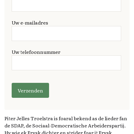
Uw e-mailadres
Uw telefoonnummer
G
e
li
e
v
e
Piter Jelles Troelstra is foaral bekend as de lieder fan
d
de SDAP, de Sociaal-Democratische Arbeiderspartij.
it
Hy wie ek Frysk dichter en strider foar it Frysk.