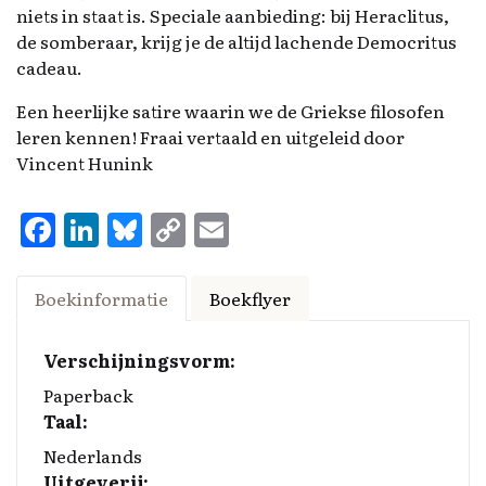
niets in staat is. Speciale aanbieding: bij Heraclitus,
de somberaar, krijg je de altijd lachende Democritus
cadeau.
Een heerlijke satire waarin we de Griekse filosofen
leren kennen! Fraai vertaald en uitgeleid door
Vincent Hunink
F
Li
Bl
C
E
a
n
u
o
m
ce
k
es
p
ai
Boekinformatie
Boekflyer
b
e
k
y
l
o
d
y
Li
Verschijningsvorm:
o
I
n
Paperback
Taal:
k
n
k
Nederlands
Uitgeverij: