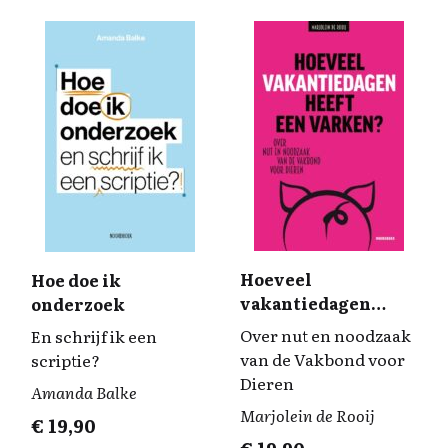
Hoeveel
Hoe doe ik
vakantiedagen
onderzoek
heeft een varken?
Over nut en noodzaak
En schrijf ik een
van de Vakbond voor
scriptie?
Dieren
Amanda Balke
Marjolein de Rooij
€
19,90