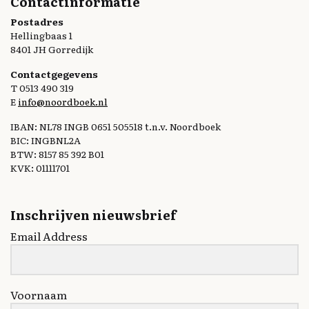
Contactinformatie
Postadres
Hellingbaas 1
8401 JH Gorredijk
Contactgegevens
T 0513 490 319
E
info@noordboek.nl
IBAN: NL78 INGB 0651 505518 t.n.v. Noordboek
BIC: INGBNL2A
BTW: 8157 85 392 B01
KVK: 01111701
Inschrijven nieuwsbrief
Email Address
Voornaam