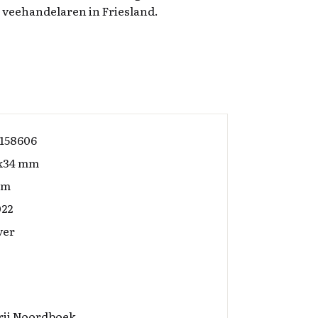
an veehandelaren in Friesland.
158606
0x34 mm
am
022
ver
rij Noordboek