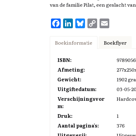
van de familie Pilat, een geslacht v
F
Li
Bl
C
E
a
n
u
o
m
ce
k
es
p
ai
Boekinformatie
Boekflyer
b
e
k
y
l
o
d
y
Li
ISBN:
9789056
o
I
n
Afmeting:
277x25
k
n
k
Gewicht:
1902 gr
Uitgiftedatum:
03-05-2
Verschijningsvor
Hardco
m:
Druk:
1
Aantal pagina's:
376
Uitgeverij:
Uitgeve