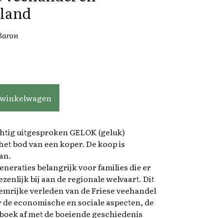
sland
 Baron
 veemarkten in Friesland aantal
 winkelwagen
htig uitgesproken GELOK (geluk)
het bod van een koper. De koop is
an.
generaties belangrijk voor families die er
enlijk bij aan de regionale welvaart. Dit
oemrijke verleden van de Friese veehandel
 de economische en sociale aspecten, de
et boek af met de boeiende geschiedenis