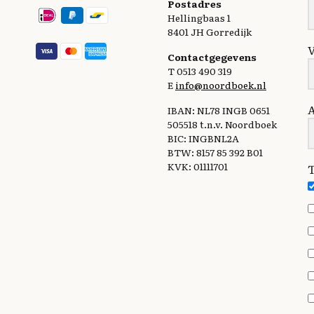
Postadres
Hellingbaas 1
8401 JH Gorredijk
Contactgegevens
T 0513 490 319
E
info@noordboek.nl
IBAN: NL78 INGB 0651
505518 t.n.v. Noordboek
BIC: INGBNL2A
BTW: 8157 85 392 B01
KVK: 01111701
T