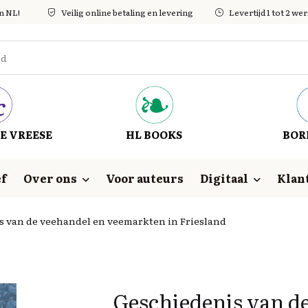
in NL!
Veilig online betaling en levering
Levertijd 1 tot 2 w
E VREESE
HL BOOKS
BOR
f
Over ons
Voor auteurs
Digitaal
Klan
s van de veehandel en veemarkten in Friesland
Geschiedenis van d