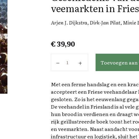
veemarkten in Frie
Arjen J. Dijkstra, Dirk-Jan Pilat, Minie
€
39,90
Geschiedenis van de veehandel en
Toevoegen aan
Met een ferme handslag en een krac
accepteert een Friese veehandelaar 
gesloten. Zo is het eeuwenlang gega
De veehandel in Friesland is al vele 
hun brood in verdienen en draagt wez
rijk geïllustreerde boek toont het r
en veemarkten. Naast aandacht voor
infrastructuur en logistiek, sluit h