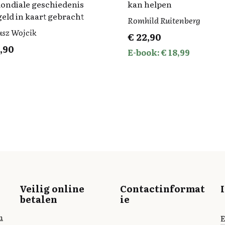
ondiale geschiedenis
kan helpen
geld in kaart gebracht
Romhild Ruitenberg
usz Wojcik
€
22,90
,90
E-book: € 18,99
Veilig online
Contactinformat
betalen
ie
n
E