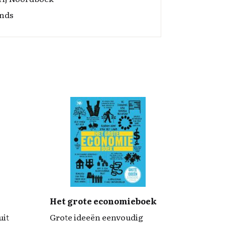
nds
Het grote economieboek
uit
Grote ideeën eenvoudig