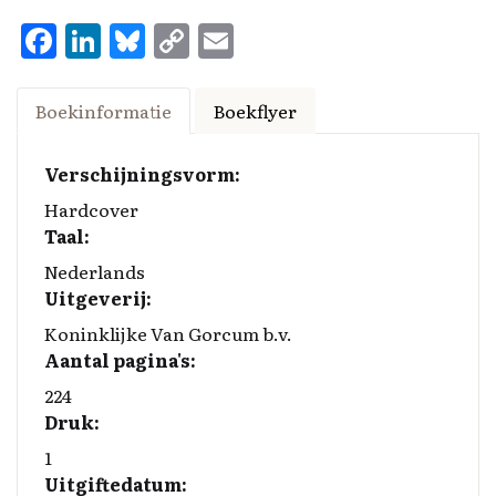
F
Li
Bl
C
E
a
n
u
o
m
ce
k
es
p
ai
Boekinformatie
Boekflyer
b
e
k
y
l
o
d
y
Li
Verschijningsvorm:
o
I
n
Hardcover
Taal:
k
n
k
Nederlands
Uitgeverij:
Koninklijke Van Gorcum b.v.
Aantal pagina's:
224
Druk:
1
Uitgiftedatum: