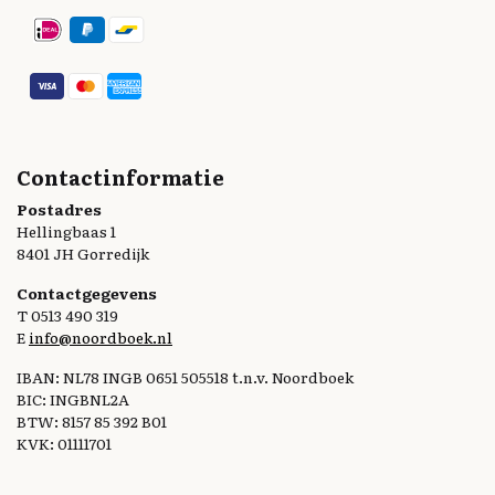
Contactinformatie
Postadres
Hellingbaas 1
8401 JH Gorredijk
Contactgegevens
T 0513 490 319
E
info@noordboek.nl
IBAN: NL78 INGB 0651 505518 t.n.v. Noordboek
BIC: INGBNL2A
BTW: 8157 85 392 B01
KVK: 01111701