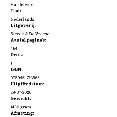
o
I
n
Hardcover
Taal:
k
n
k
Nederlands
Uitgeverij:
Sterck & De Vreese
Aantal pagina's:
464
Druk:
1
ISBN:
9789464713565
Uitgiftedatum:
29-07-2026
Gewicht:
1430 gram
Afmeting: