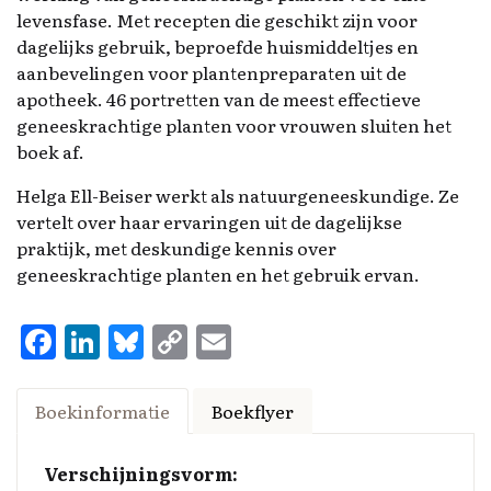
levensfase. Met recepten die geschikt zijn voor
dagelijks gebruik, beproefde huismiddeltjes en
aanbevelingen voor plantenpreparaten uit de
apotheek. 46 portretten van de meest effectieve
geneeskrachtige planten voor vrouwen sluiten het
boek af.
Helga Ell-Beiser werkt als natuurgeneeskundige. Ze
vertelt over haar ervaringen uit de dagelijkse
praktijk, met deskundige kennis over
geneeskrachtige planten en het gebruik ervan.
F
Li
Bl
C
E
a
n
u
o
m
ce
k
es
p
ai
Boekinformatie
Boekflyer
b
e
k
y
l
o
d
y
Li
Verschijningsvorm: