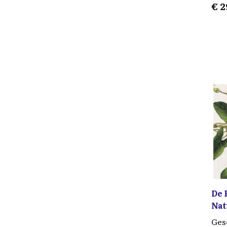
€
2
De 
Nat
Ges