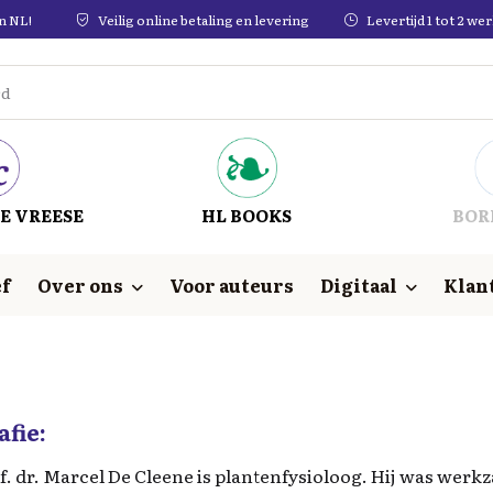
in NL!
Veilig online betaling en levering
Levertijd 1 tot 2 w
E VREESE
HL BOOKS
BOR
f
Over ons
Voor auteurs
Digitaal
Klan
afie:
f. dr. Marcel De Cleene is plantenfysioloog. Hij was werkz