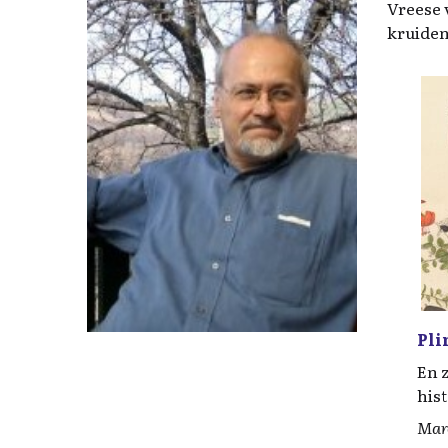
Vreese 
kruide
Pli
En z
hist
Mar