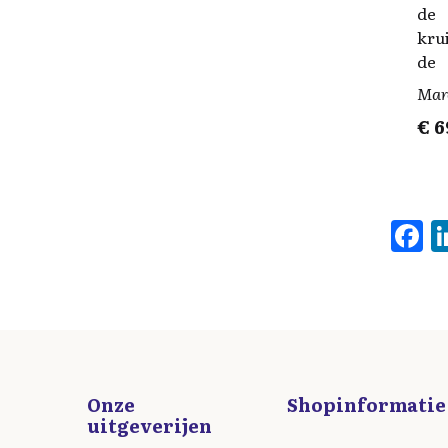
de
kru
de
Mar
€
6
F
a
c
b
o
o
Onze
Shopinformatie
k
uitgeverijen