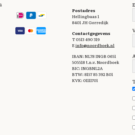
n
E
Postadres
Hellingbaas 1
8401 JH Gorredijk
Contactgegevens
T 0513 490 319
E
info@noordboek.nl
IBAN: NL78 INGB 0651
505518 t.n.v. Noordboek
BIC: INGBNL2A
BTW: 8157 85 392 B01
KVK: 01111701
T