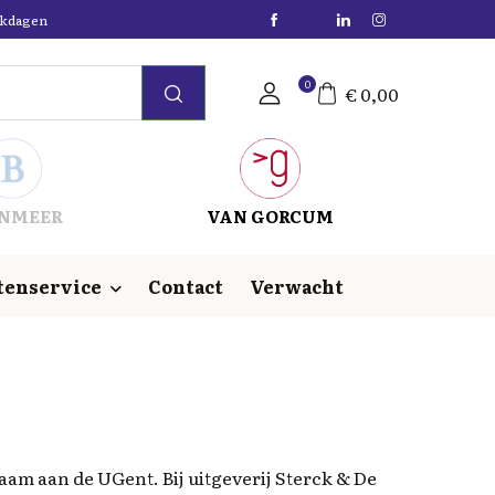
erkdagen
0
€
0,00
NMEER
VAN GORCUM
tenservice
Contact
Verwacht
aam aan de UGent. Bij uitgeverij Sterck & De