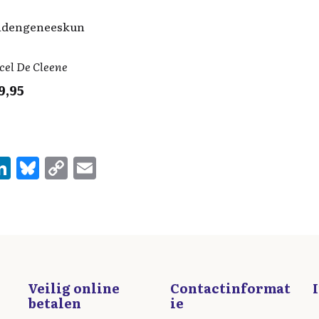
idengeneeskun
cel De Cleene
9,95
Li
Bl
C
E
n
u
o
m
e
k
es
p
ai
e
k
y
l
d
y
Li
I
n
Veilig online
Contactinformat
n
k
betalen
ie