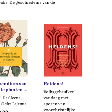
alis. De geschiedenis van de
endium van
Heidens!
le planten in
Volksgebruiken
pa
l De Cleene,
vandaag met
 Claire Lejeune
sporen van
voorchristelijke
0,00