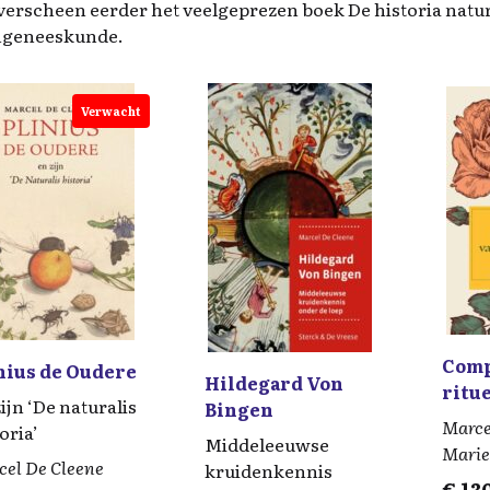
verscheen eerder het veelgeprezen boek De historia natur
ngeneeskunde.
Verwacht
Comp
nius de Oudere
Hildegard Von
ritue
ijn ‘De naturalis
Bingen
Euro
Marce
oria’
Middeleeuwse
Marie
cel De Cleene
kruidenkennis
€
13