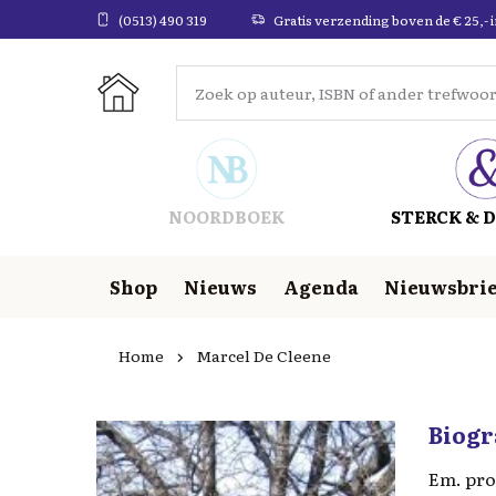
(0513) 490 319
Gratis verzending boven de € 25,- 
NOORDBOEK
STERCK & D
Shop
Nieuws
Agenda
Nieuwsbrie
Home
Marcel De Cleene
Biogr
Em. pro