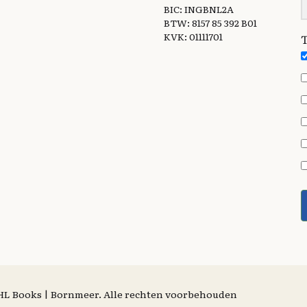
BIC: INGBNL2A
BTW: 8157 85 392 B01
KVK: 01111701
T
| HL Books | Bornmeer. Alle rechten voorbehouden