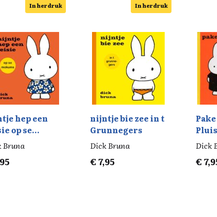
In herdruk
In herdruk
ntje hep een
nijntje bie zee in t
Pake
sie op se
Grunnegers
Plui
kums
k Bruna
Dick Bruna
Dick 
,95
€
7,95
€
7,9