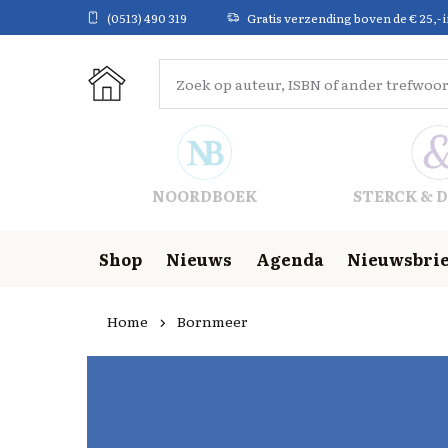
(0513) 490 319
Gratis verzending boven de € 25,- 
NOORDBOEK
STERCK & D
Shop
Nieuws
Agenda
Nieuwsbrie
Home
Bornmeer