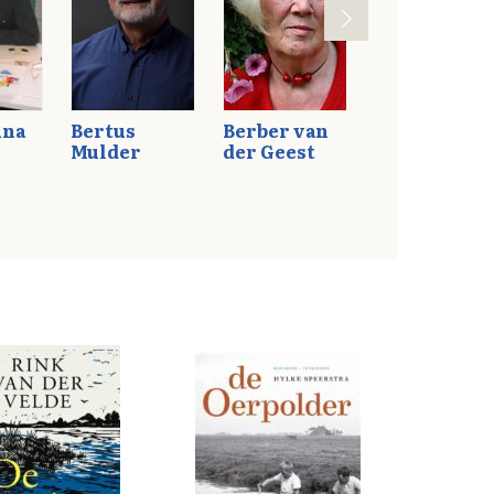
una
Bertus
Berber van
Freddie
Mulder
der Geest
Scheltema