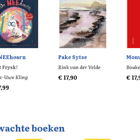
NEEhoarn
Pake Sytse
Mon
t Frysk!
Rink van der Velde
Bouke
c-Uwe Kling
€
17,90
€
17,
7,99
wachte boeken