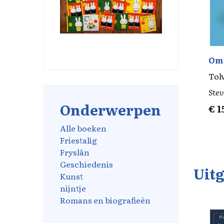
Om 
Tol
Stev
Onderwerpen
€
1
Alle boeken
Friestalig
Fryslân
Geschiedenis
Uitg
Kunst
nijntje
Romans en biografieën