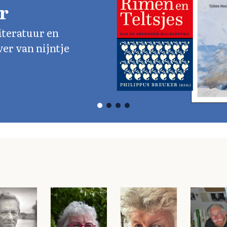
r
literatuur en
ver van nijntje
.