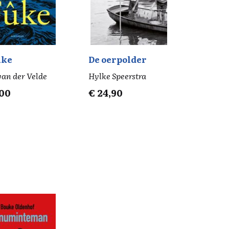
ûke
De oerpolder
van der Velde
Hylke Speerstra
,00
€
24,90