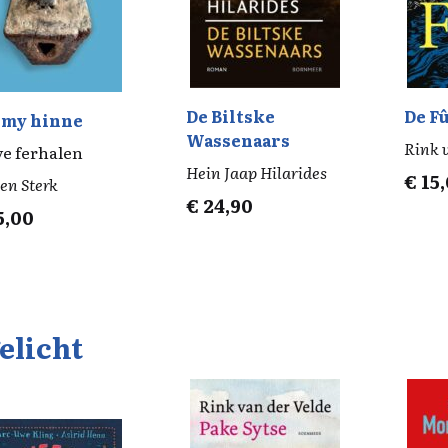
De Biltske
De F
my hinne
Wassenaars
Rink 
ve ferhalen
Hein Jaap Hilarides
€
15
en Sterk
€
24,90
5,00
elicht