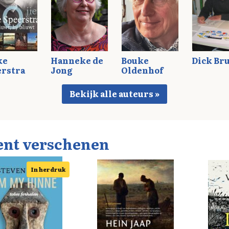
ke
Hanneke de
Bouke
Dick Br
erstra
Jong
Oldenhof
Bekijk alle auteurs »
ent verschenen
In herdruk