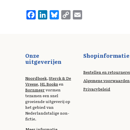
F
L
B
C
E
a
i
l
o
m
c
n
u
p
ai
e
k
e
y
l
b
e
s
L
Onze
Shopinformatie
o
d
k
i
uitgeverijen
o
I
y
n
Bestellen en retournere
k
n
k
Noordboek
,
Sterck & De
Algemene voorwaarden
Vreese
,
HL Books
en
Privacybeleid
Bornmeer
vormen
tezamen een snel
groeiende uitgeverij op
het gebied van
Nederlandstalige non-
fictie.
Meer informatie