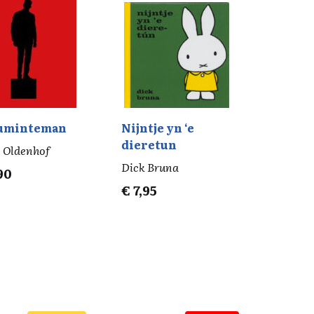
uminteman
Nijntje yn ‘e
dieretun
 Oldenhof
Dick Bruna
90
€
7,95