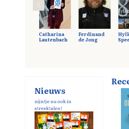
Oebele Vries
Catharina
Ferdinand
Hyl
Lautenbach
de Jong
Spe
Rec
Nieuws
nijntje nu ook in
streektalen!