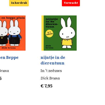
In herdruk
Verwacht
 en Beppe
nijntje in de
s
dierentuun
Bruna
In ’t zeêuws
5
Dick Bruna
€
7,95