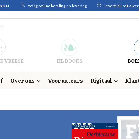
in NL!
Veilig online betaling en levering
Levertijd 1 tot 2 w
E VREESE
HL BOOKS
BOR
f
Over ons
Voor auteurs
Digitaal
Klan