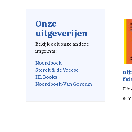
Onze
uitgeverijen
Bekijk ook onze andere
imprints:
Noordboek
Sterck & de Vreese
nij
HL Books
fei
Noordboek-Van Gorcum
mo
Dic
€
7