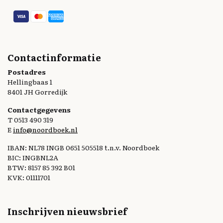
Contactinformatie
Postadres
Hellingbaas 1
8401 JH Gorredijk
Contactgegevens
T 0513 490 319
E
info@noordboek.nl
IBAN: NL78 INGB 0651 505518 t.n.v. Noordboek
BIC: INGBNL2A
BTW: 8157 85 392 B01
KVK: 01111701
Inschrijven nieuwsbrief