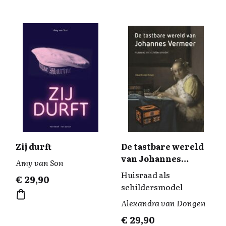
Zij durft
De tastbare wereld
van Johannes
Amy van Son
Vermeer
Huisraad als
€
29,90
schildersmodel
Alexandra van Dongen
€
29,90