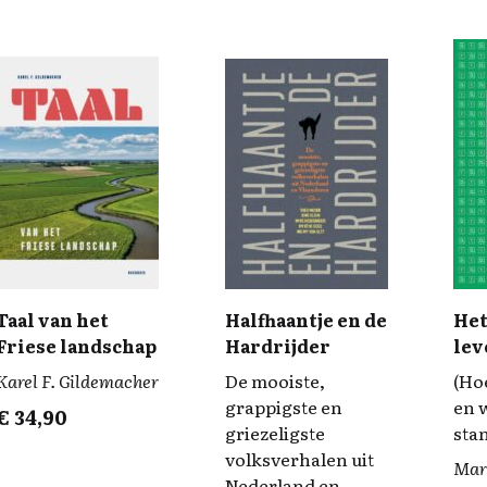
Taal van het
Halfhaantje en de
Het
Friese landschap
Hardrijder
lev
taa
Karel F. Gildemacher
De mooiste,
(Ho
grappigste en
en 
€
34,90
griezeligste
sta
volksverhalen uit
Mar
Nederland en