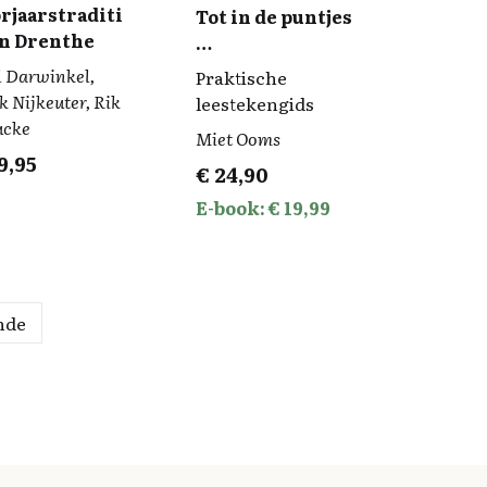
rjaarstraditi
Tot in de puntjes
in Drenthe
…
l Darwinkel,
Praktische
 Nijkeuter, Rik
leestekengids
ucke
Miet Ooms
9,95
€
24,90
E-book: € 19,99
nde