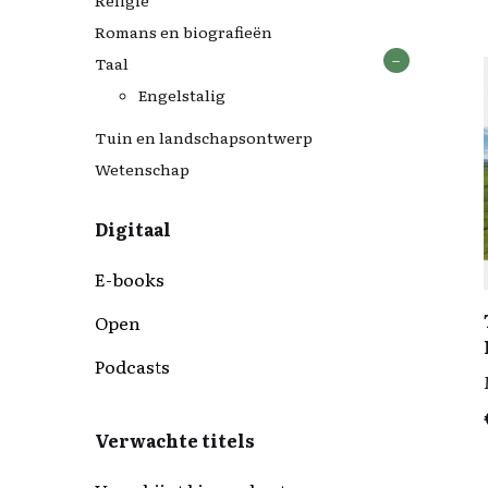
Religie
Biografiereeks Over leven
Friestalig
Italië
Romans en biografieën
De Scharrelaar
Fryslân
Taal
Dierenrechtenbibliotheek
Groningen
Filosofische standaardwerken
Engelstalig
Grote ...boek
Tuin en landschapsontwerp
Wandel- en fietsgidsen
Wetenschap
Digitaal
E-books
Open
Podcasts
Verwachte titels