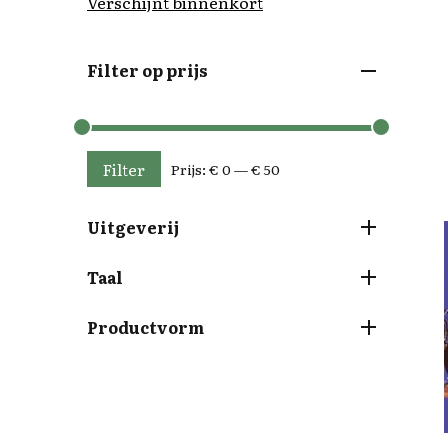
Verschijnt binnenkort
Filter op prijs
Filter
Prijs:
€ 0
—
€ 50
Min. prijs
Max. prijs
Uitgeverij
Taal
Productvorm