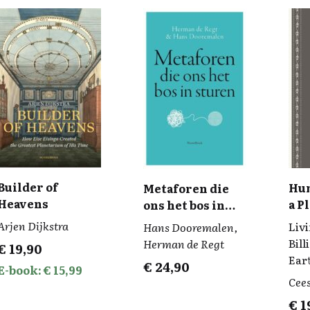
Builder of
Hum
Metaforen die
Heavens
a P
ons het bos in
sturen
Arjen Dijkstra
Liv
Hans Dooremalen,
Bill
Herman de Regt
€
19,90
Ear
€
24,90
E-book: € 15,99
Cee
€
1