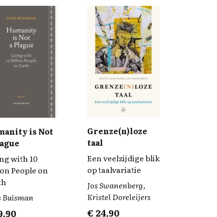
Grenze(n)loze
anity is Not
taal
lague
Een veelzijdige blik
ing with 10
op taalvariatie
ion People on
th
Jos Swanenberg,
Kristel Doreleijers
s Buisman
€
24,90
9,90