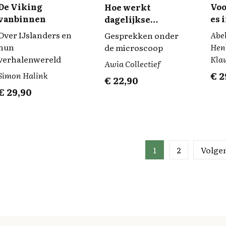
De Viking
Voo
Hoe werkt
vanbinnen
es 
dagelijkse
communicatie?
Over IJslanders en
Abe
Gesprekken onder
hun
Henk
de microscoop
verhalenwereld
Kla
Awia Collectief
Simon Halink
€
2
€
22,90
€
29,90
1
2
Volge