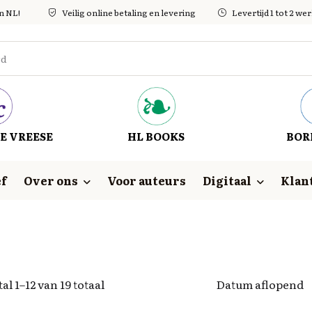
in NL!
Veilig online betaling en levering
Levertijd 1 tot 2 w
E VREESE
HL BOOKS
BOR
f
Over ons
Voor auteurs
Digitaal
Klan
al 1–12 van 19 totaal
Datum aflopend