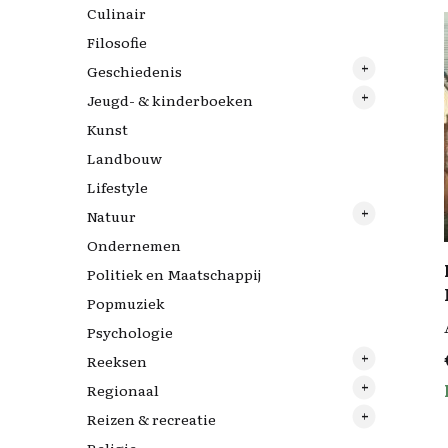
Culinair
Filosofie
Geschiedenis
Jeugd- & kinderboeken
Archeologie
Kunst
Tweede Wereldoorlog
Nijntjes
Landbouw
Lifestyle
Natuur
Ondernemen
Vogels
Politiek en Maatschappij
Popmuziek
Psychologie
Reeksen
Regionaal
10 feiten die je zou moeten kennen
Reizen & recreatie
24 uur in
Drenthe