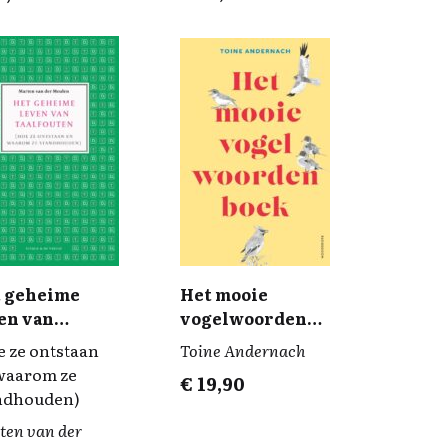
 geheime
Het mooie
en van
vogelwoorden
lfouten
boek
e ze ontstaan
Toine Andernach
waarom ze
€
19,90
ndhouden)
ten van der