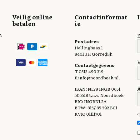
Veilig online
Contactinformat
betalen
ie
n
E
Postadres
Hellingbaas 1
8401 JH Gorredijk
Contactgegevens
T 0513 490 319
E
info@noordboek.nl
IBAN: NL78 INGB 0651
505518 t.n.v. Noordboek
BIC: INGBNL2A
BTW: 8157 85 392 B01
KVK: 01111701
T