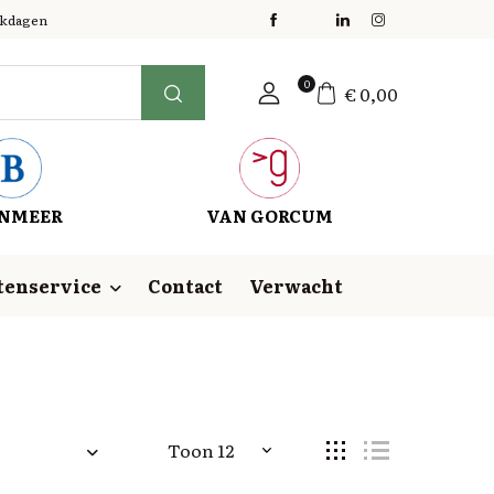
erkdagen
0
€
0,00
NMEER
VAN GORCUM
tenservice
Contact
Verwacht