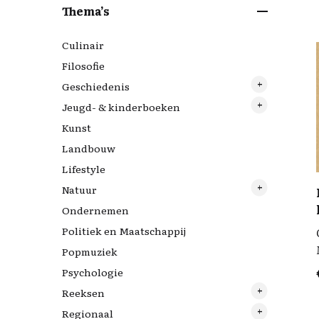
Thema’s
Culinair
Filosofie
Geschiedenis
Jeugd- & kinderboeken
Archeologie
Kunst
Tweede Wereldoorlog
Nijntjes
Landbouw
Lifestyle
Natuur
Ondernemen
Vogels
Politiek en Maatschappij
Popmuziek
Psychologie
Reeksen
Regionaal
10 feiten die je zou moeten kennen