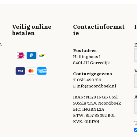
Veilig online
Contactinformat
betalen
ie
n
E
Postadres
Hellingbaas 1
8401 JH Gorredijk
Contactgegevens
T 0513 490 319
E
info@noordboek.nl
IBAN: NL78 INGB 0651
505518 t.n.v. Noordboek
BIC: INGBNL2A
BTW: 8157 85 392 B01
KVK: 01111701
T