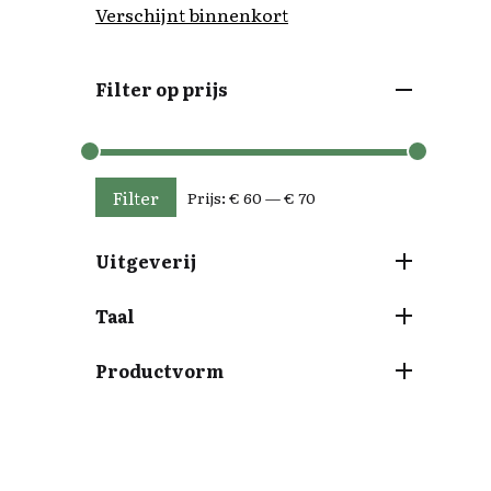
Verschijnt binnenkort
Filter op prijs
Filter
Prijs:
€ 60
—
€ 70
Min. prijs
Max. prijs
Uitgeverij
Taal
Productvorm