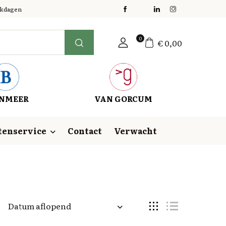
erkdagen
0
€
0,00
NMEER
VAN GORCUM
tenservice
Contact
Verwacht
Datum aflopend