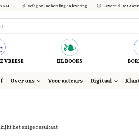
in NL!
Veilig online betaling en levering
Levertijd 1 tot 2 w
E VREESE
HL BOOKS
BOR
f
Over ons
Voor auteurs
Digitaal
Klan
kijkt het enige resultaat