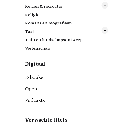
Reizen & recreatie
24 uur in
Drenthe
Religie
Biografiereeks Over leven
Friestalig
Italië
Romans en biografieën
De Scharrelaar
Fryslân
Taal
Dierenrechtenbibliotheek
Groningen
Tuin en landschapsontwerp
Filosofische standaardwerken
Engelstalig
Wetenschap
Grote ...boek
Wandel- en fietsgidsen
Digitaal
E-books
Open
Podcasts
Verwachte titels