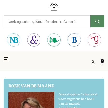
0
BOEK VAN DE MAAND
Onze stagiaire Celina kiest
voor augustus het boek
van de maand.
Lees hem hier.