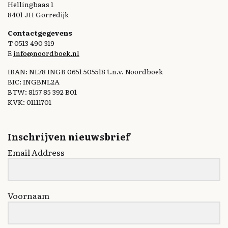
Hellingbaas 1
8401 JH Gorredijk
Contactgegevens
T 0513 490 319
E
info@noordboek.nl
IBAN: NL78 INGB 0651 505518 t.n.v. Noordboek
BIC: INGBNL2A
BTW: 8157 85 392 B01
KVK: 01111701
Inschrijven nieuwsbrief
Email Address
Voornaam