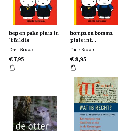
bep en pake pluis in
bompa en bomma
‘t Bildts
plois int
Aantwaarps
Dick Bruna
Dick Bruna
€
7,95
€
8,95