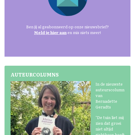
Ben jij al geabonneerd op onze nieuwsbrief?
Meld je hier aan
en mis niets meer!
AUTEURCOLUMNS
In de nieuwste
auteurscolumn
van
Bernadette
Geradts
"De tuin liet mij
zien dat groei
niet altijd
zichtbaar hoeft