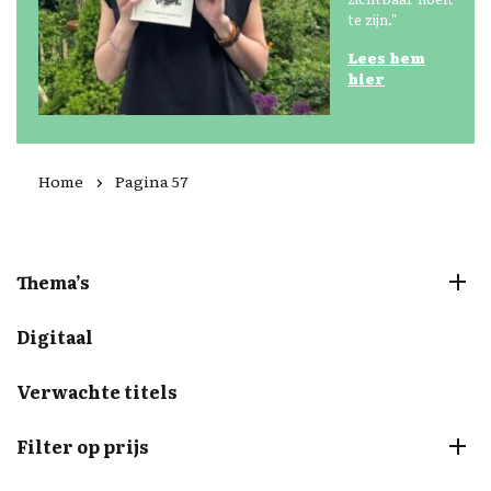
te zijn."
Lees
hem
hier
Home
Pagina 57
Thema’s
Digitaal
Verwachte titels
Filter op prijs