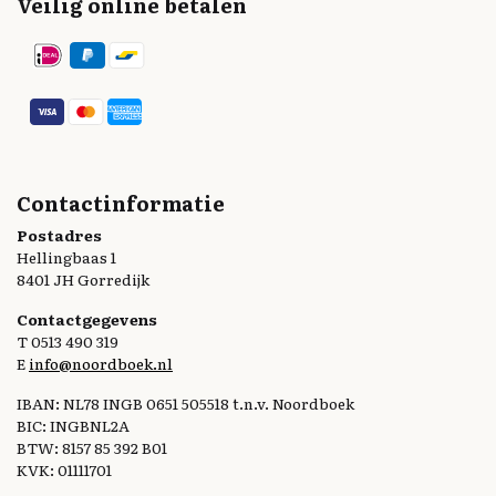
Veilig online betalen
Contactinformatie
Postadres
Hellingbaas 1
8401 JH Gorredijk
Contactgegevens
T 0513 490 319
E
info@noordboek.nl
IBAN: NL78 INGB 0651 505518 t.n.v. Noordboek
BIC: INGBNL2A
BTW: 8157 85 392 B01
KVK: 01111701