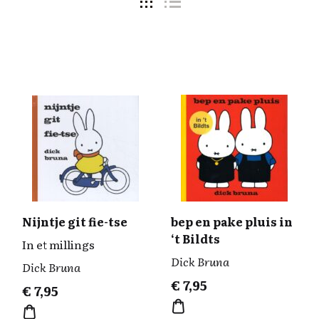
Nijntje git fie-tse
bep en pake pluis in
‘t Bildts
In et millings
Dick Bruna
Dick Bruna
€
7,95
€
7,95