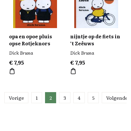
opa en opoe pluis
nijntje op de fiets in
opse Rotjeknors
‘t Zeêuws
Dick Bruna
Dick Bruna
€
7,95
€
7,95
Vorige
1
2
3
4
5
Volgende