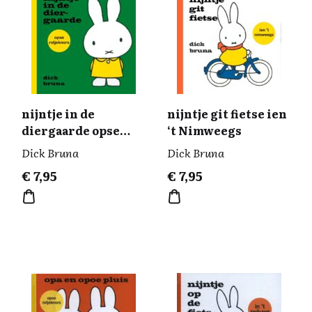
nijntje in de
nijntje git fietse ien
diergaarde opse
‘t Nimweegs
Rotjeknors
Dick Bruna
Dick Bruna
€
7,95
€
7,95