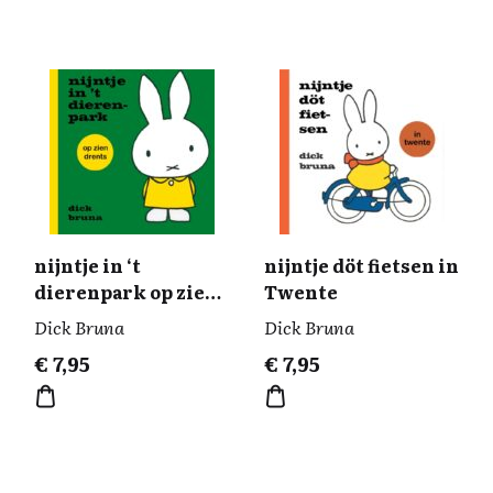
nijntje in ‘t
nijntje döt fietsen in
dierenpark op zien
Twente
Drents
Dick Bruna
Dick Bruna
€
7,95
€
7,95