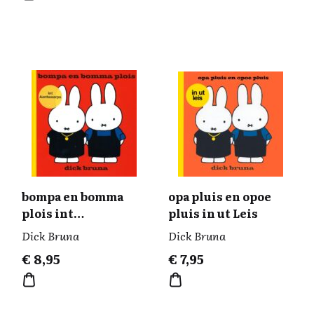
bompa en bomma
opa pluis en opoe
plois int
pluis in ut Leis
Aantwaarps
Dick Bruna
Dick Bruna
€
8,95
€
7,95