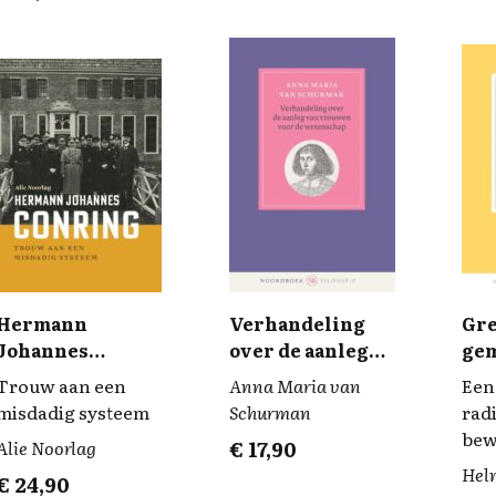
Hermann
Verhandeling
Gre
Johannes
over de aanleg
ge
Conring
van vrouwen
Trouw aan een
Anna Maria van
Een
voor de
misdadig systeem
Schurman
rad
wetenschap
bew
Alie Noorlag
€
17,90
Hel
€
24,90