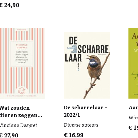
€
24,90
De scharrelaar –
Aan
Wat zouden
2022/1
dieren zeggen
Wim
als we ze de
Diverse auteurs
Vinciane Despret
€
1
juiste vragen
€
16,99
€
27,90
stelden?