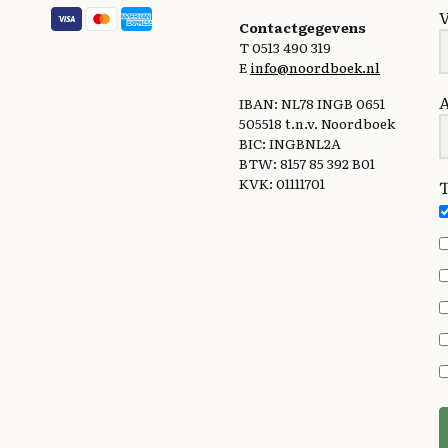
Contactgegevens
T 0513 490 319
E
info@noordboek.nl
IBAN: NL78 INGB 0651
505518 t.n.v. Noordboek
BIC: INGBNL2A
BTW: 8157 85 392 B01
KVK: 01111701
T