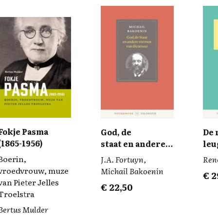
Fokje Pasma
God, de
De 
(1865-1956)
staat en andere
leu
vormen van
ro
Boerin,
J.A. Fortuyn,
Ren
dictatuur
wa
vroedvrouw, muze
Michail Bakoenin
€
2
van Pieter Jelles
€
22,50
Troelstra
Bertus Mulder