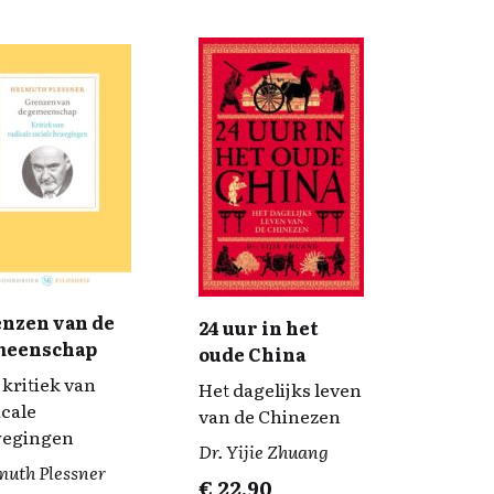
nzen van de
24 uur in het
meenschap
oude China
 kritiek van
Het dagelijks leven
icale
van de Chinezen
egingen
Dr. Yijie Zhuang
muth Plessner
€
22,90