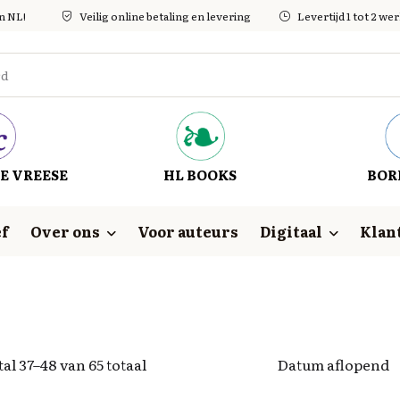
in NL!
Veilig online betaling en levering
Levertijd 1 tot 2 w
E VREESE
HL BOOKS
BOR
f
Over ons
Voor auteurs
Digitaal
Klan
al 37–48 van 65 totaal
Datum aflopend