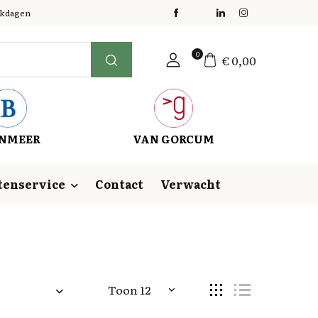
erkdagen
0
€
0,00
NMEER
VAN GORCUM
tenservice
Contact
Verwacht