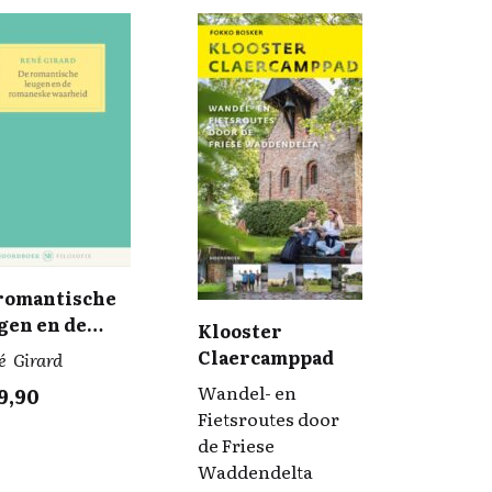
romantische
gen en de
Klooster
maneske
Claercamppad
é Girard
arheid
Wandel- en
9,90
Fietsroutes door
de Friese
Waddendelta