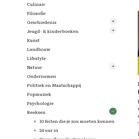
Culinair
Filosofie
Geschiedenis
Jeugd- & kinderboeken
Archeologie
Kunst
Tweede Wereldoorlog
Nijntjes
Landbouw
Lifestyle
Natuur
Ondernemen
Vogels
Politiek en Maatschappij
Popmuziek
Psychologie
Reeksen
10 feiten die je zou moeten kennen
24 uur in