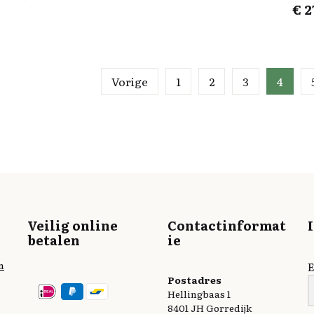
€
2
Vorige
1
2
3
4
Veilig online
Contactinformat
betalen
ie
n
E
Postadres
Hellingbaas 1
8401 JH Gorredijk