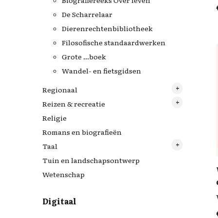
Biografiereeks Over leven
De Scharrelaar
Dierenrechtenbibliotheek
Filosofische standaardwerken
Grote ...boek
Wandel- en fietsgidsen
Regionaal
Reizen & recreatie
Drenthe
Religie
Friestalig
Italië
Romans en biografieën
Fryslân
Taal
Groningen
Tuin en landschapsontwerp
Engelstalig
Wetenschap
Digitaal