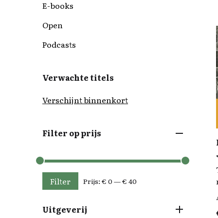
E-books
Open
Podcasts
Verwachte titels
Verschijnt binnenkort
Filter op prijs
Filter
Prijs:
€ 0
—
€ 40
Min. prijs
Max. prijs
Uitgeverij