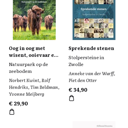
Oog in oog met
Sprekende stenen
wisent, ooievaar en
Stolpersteine in
eland
Natuurpark op de
Zwolle
zeebodem
Anneke van der Wurff,
Norbert Kwint, Rolf
Piet den Otter
Hendriks, Tim Beldman,
€
34,90
Yvonne Meijberg
€
29,90