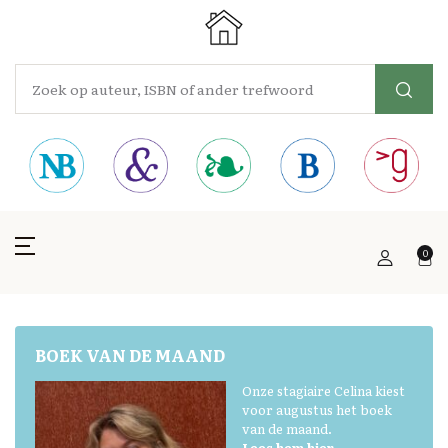
0
BOEK VAN DE MAAND
Onze stagiaire Celina kiest
voor augustus het boek
van de maand.
Lees hem hier.