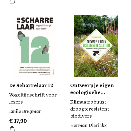
De Scharrelaar 12
Ontwerp je eigen
ecologische
Vogeltijdschrift voor
siertuin
lezers
Klimaatrobuust–
droogteresistent-
Emile Brugman
biodivers
€
17,90
Herman Dierickx