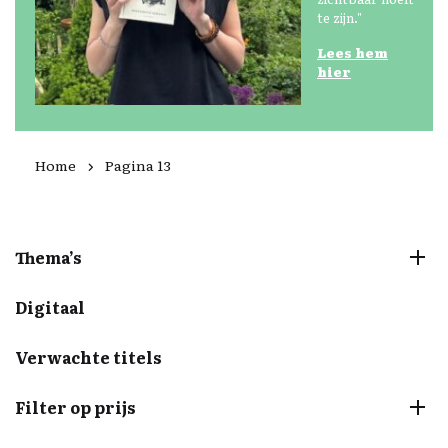
te zijn."
Lees
hem
hier
Home
Pagina 13
Thema’s
Digitaal
Verwachte titels
Filter op prijs