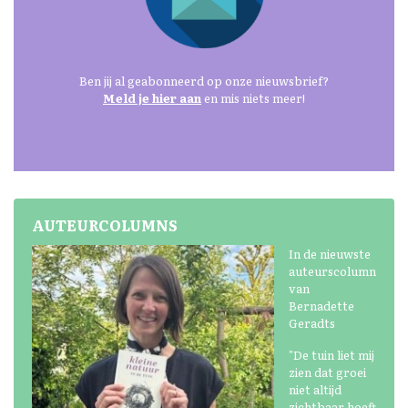
Ben jij al geabonneerd op onze nieuwsbrief?
Meld je hier aan
en mis niets meer!
AUTEURCOLUMNS
In de nieuwste
auteurscolumn
van
Bernadette
Geradts
"De tuin liet mij
zien dat groei
niet altijd
zichtbaar hoeft