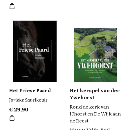
Het Friese Paard
Het kerspel van der
Ywehorst
Jorieke Savelkouls
Rond de kerk van
€
29,90
IJhorst en De Wijk aan
de Reest
Mees te Velde, Roel