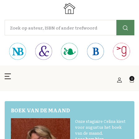
0
BOEK VAN DE MAAND
Onze stagiaire Celina kiest
voor augustus het boek
van de maand.
Lees hem hier.