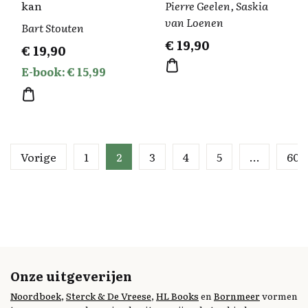
kan
Pierre Geelen, Saskia
van Loenen
Bart Stouten
€
19,90
€
19,90
E-book: € 15,99
Vorige
1
2
3
4
5
…
60
Onze uitgeverijen
Noordboek
,
Sterck & De Vreese
,
HL Books
en
Bornmeer
vormen