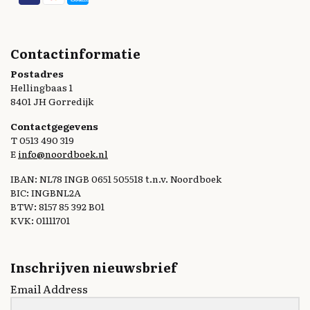
Contactinformatie
Postadres
Hellingbaas 1
8401 JH Gorredijk
Contactgegevens
T 0513 490 319
E
info@noordboek.nl
IBAN: NL78 INGB 0651 505518 t.n.v. Noordboek
BIC: INGBNL2A
BTW: 8157 85 392 B01
KVK: 01111701
Inschrijven nieuwsbrief
Email Address