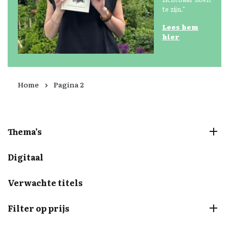
te zijn."
Lees
hem
hier
Home
Pagina 2
Thema’s
Digitaal
Verwachte titels
Filter op prijs