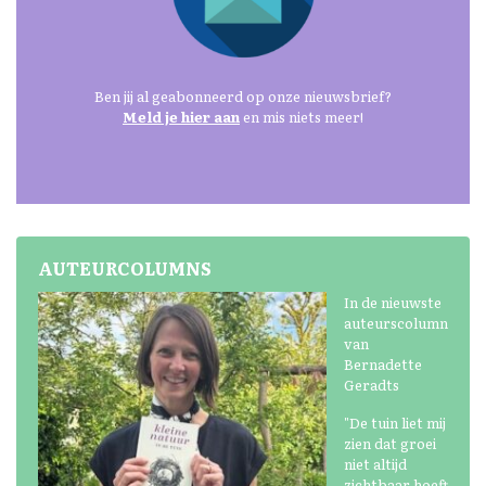
Ben jij al geabonneerd op onze nieuwsbrief?
Meld je hier aan
en mis niets meer!
AUTEURCOLUMNS
In de nieuwste
auteurscolumn
van
Bernadette
Geradts
"De tuin liet mij
zien dat groei
niet altijd
zichtbaar hoeft