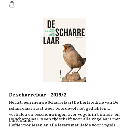
1414 v. Chr. We kijken mee door de ogen van onder
andere de farao, een soldaat, een vroedvrouw, een
bakker, een hogepriesteres en een architect. De
aanvullende informatie in de kaders brengt dit
fascinerende tijdperk nog meer tot leven.
De scharrelaar – 2019/2
Herfst, een nieuwe Scharrelaar! De herfsteditie van De
scharrelaar staat weer boordevol met gedichten,
verhalen en beschouwingen over vogels in binnen- en
De scharrelaar is een tijdschrift voor alle vogelaars met
buitenland.
liefde voor lezen en alle lezers met liefde voor vogels.