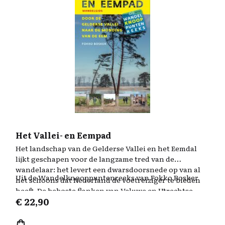
halsbandparkiet.
Het Vallei- en Eempad
Het landschap van de Gelderse Vallei en het Eemdal
lijkt geschapen voor de langzame tred van de
wandelaar: het levert een dwarsdoorsnede op van al
Uit de Wandelknooppuntenreeks van Fokko Bosker
het schoons dat Nederland de voetreiziger te bieden
heeft. De beboste flanken van Veluwe en Utrechtse
€
22,90
Heuvelrug met hun hoogten, de stroomdalen, de
weiden, monumentale steden en dorpen, het
coulisselandschap, moerassen, landgoederen en heide