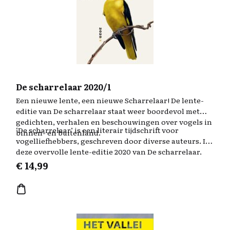
De scharrelaar 2020/1
Een nieuwe lente, een nieuwe Scharrelaar! De lente-
editie van De scharrelaar staat weer boordevol met
gedichten, verhalen en beschouwingen over vogels in
‘De scharrelaar’ is een literair tijdschrift voor
binnen- en buitenland.
vogelliefhebbers, geschreven door diverse auteurs. In
deze overvolle lente-editie 2020 van De scharrelaar,
het derde nummer alweer, vindt u onder meer
€
14,99
bijdragen van Willem Jan Otten en Daan Remmerts de
Vries. Verder schrijft Marja Vuijsje over de kauwen op
haar balkon, vertelt Bert Keizer over de helaas
uitgestorven trekduif, beschrijft gevangenispsychiater
Yolande de Kok de vogels in de nor en bejubelt Saskia
van Loenen de paria van het stadspark: de