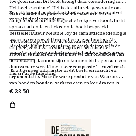
toe geen naam. Dit boek brengt daar verandering in.
Het heet ‘carnisme’. Het is de culturele gewoonte om
Een uitdagend boek dat je ideeën over vlees en zuivel
vlees te eten; een gewoonte die velen van ons is
voor altijd zal veranderen.
aangeleerd en die ideologische trekjes vertoont. In dit
spraakmakende en bekroonde boek bespreekt
——————
bestsellerauteur Melanie Joy de carnistische ideologie
waarmee we geweld tegen dieren goedpraten. Als
‘Dit boek helpt ons uit ‘de box van het ‘carnisme’ te
ideologie blijkt het carnisme zo sterk dat we zelfs de
stappen, zodat we in staat zijn kritisch naar het
impact van de vee-industrie op het milieu wegwuiven.
systeem te kijken en te zien hoe we zelf onderdeel van
——————
de oplossing kunnen zijn en kunnen bijdragen aan een
duurzamere wereld met meer compassie.’ – Yuval Noah
‘Er zit genoeg informatie in dit boek, en inzicht en
Harari in de inleiding
argumentatie. Maar de ware prestatie van Waarom we
van honden houden, varkens eten en koe dragen is
dat het ons herinnert aan wat we al weten. Met
€
22,50
welsprekendheid doet Melanie Joy een beroep op de
waarden die we allemaal al hebben en altijd al gehad
hebben. Ze herinnert ons aan wie we zijn.’
– Jonathan Safran Foer