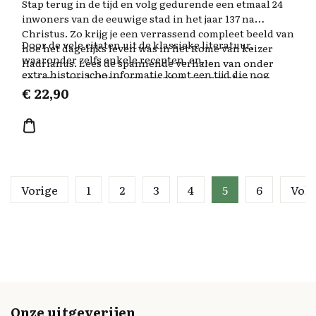
Stap terug in de tijd en volg gedurende een etmaal 24
inwoners van de eeuwige stad in het jaar 137 na
Christus. Zo krijg je een verrassend compleet beeld van
Door de vele citaten uit de klassieke literatuur,
hoe het dagelijks leven was in het Rome van keizer
waaronder zelfs enkele recepten, en
Hadrianus. Lees de spannende verhalen van onder
extra historische informatie komt een tijd die nog
anderen een bakker, een moeder, een senator, een
altijd tot de verbeelding spreekt, tot leven.
€
22,90
slavin, een gladiator, een prostituee en een scholier en
tegelijkertijd allerlei minder bekende
wetenswaardigheden over het
oude Rome.
Vorige
1
2
3
4
5
6
Vol
Onze uitgeverijen