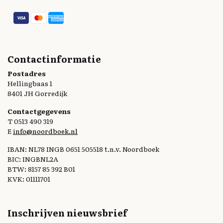
Contactinformatie
Postadres
Hellingbaas 1
8401 JH Gorredijk
Contactgegevens
T 0513 490 319
E
info@noordboek.nl
IBAN: NL78 INGB 0651 505518 t.n.v. Noordboek
BIC: INGBNL2A
BTW: 8157 85 392 B01
KVK: 01111701
Inschrijven nieuwsbrief