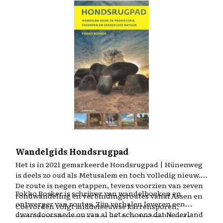
Europa.
Wandelgids Hondsrugpad
Het is in 2021 gemarkeerde Hondsrugpad | Hünenweg
is deels zo oud als Metusalem en toch volledig nieuw.
De route is negen etappen, tevens voorzien van zeven
Fokko Bosker is schrijver van wandelboeken en
rondwandeling en verbindingsroutes vanaf Assen en
ontwerper van routes. Zijn verhalen leveren een
Coevorden volgt middeleeuwse karrensporen,
dwarsdoorsnede op van al het schoons dat Nederland
prehistorische veenpaden en de indrukwekkende