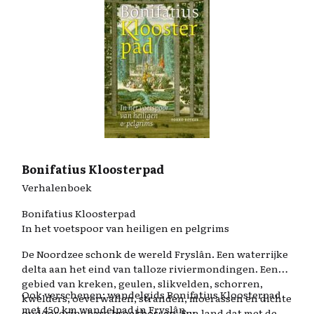
Bonifatius Kloosterpad
Verhalenboek
Bonifatius Kloosterpad
In het voetspoor van heiligen en pelgrims
De Noordzee schonk de wereld Fryslân. Een waterrijke
delta aan het eind van talloze riviermondingen. Een
gebied van kreken, geulen, slikvelden, schorren,
Ook verschenen; wandelgids Bonifatius Kloosterpad
kwelders, oeverwallen, stranden, moerassen en dichte
met 450 km wandelpad in Fryslân
ondoordringbare broekbossen. Een land dat met de