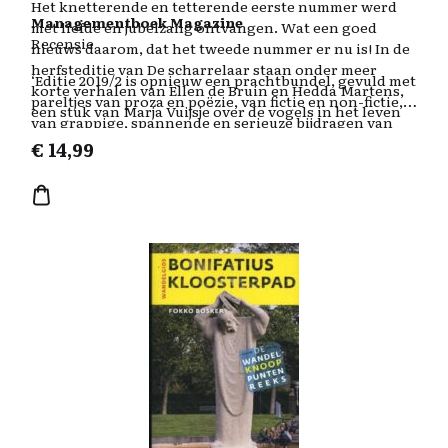
Het knetterende en tetterende eerste nummer werd
Managementboek Magazine
met liefde en jubelzang ontvangen. Wat een goed
Recensie
nieuws daarom, dat het tweede nummer er nu is! In de
herfsteditie van De scharrelaar staan onder meer
‘Editie 2019/2 is opnieuw een prachtbundel, gevuld met
korte verhalen van Ellen de Bruin en Hedda Martens,
pareltjes van proza en poëzie, van fictie en non-fictie,
een stuk van Marja Vuijsje over de vogels in het leven
van grappige, spannende en serieuze bijdragen van
van communiste en activiste Rosa Luxemburg, Stefan
verschillende meer of minder bekende Nederlandse
€
14,99
Brijs over kraanvogels in Spanje, Kester Freriks over
auteurs en publicisten.‘ – Marjan Maandag via
ooievaars en, in prachtig zwart-wit, illustraties van
Managementboek.nl
kunstenares Roos Holleman.