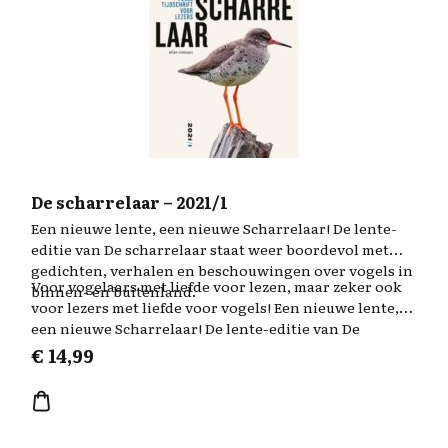
De scharrelaar – 2021/1
Een nieuwe lente, een nieuwe Scharrelaar! De lente-
editie van De scharrelaar staat weer boordevol met
gedichten, verhalen en beschouwingen over vogels in
Voor vogelaars met liefde voor lezen, maar zeker ook
binnen- en buitenland.
voor lezers met liefde voor vogels! Een nieuwe lente,
een nieuwe Scharrelaar! De lente-editie van De
scharrelaar staat weer boordevol met gedichten,
€
14,99
verhalen en beschouwingen over vogels in binnen- en
buitenland. De illustraties, als altijd in zwart-wit, zijn
van beeldend kunstenaar O.C. Hooymeijer, bekend van
De nieuwe gids voor de niet-bestaande vogels van