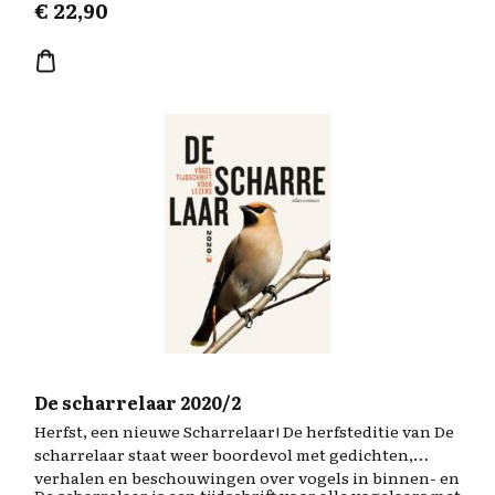
de voetreiziger te bieden heeft. Hij gidst de lezer en
€
22,90
hunebedden op de Hondsrug en voert door
wandelaar door het landschap en belicht de
uitgestrekte bossen, heidevelden, zandverstuivingen
aardkundige geschiedenis en verbindt die met de rijke
en akkers.
cultuurhistorie en natuurbeleving.
De scharrelaar 2020/2
Herfst, een nieuwe Scharrelaar! De herfsteditie van De
scharrelaar staat weer boordevol met gedichten,
verhalen en beschouwingen over vogels in binnen- en