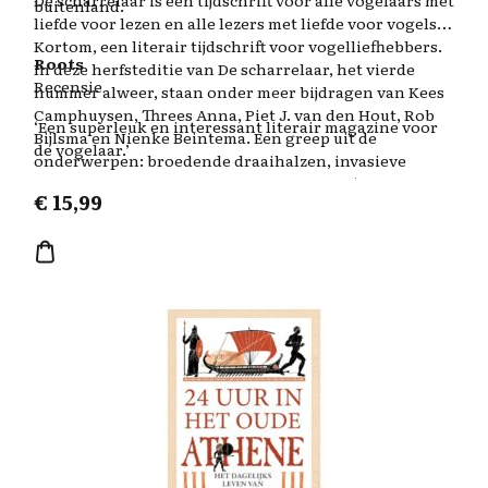
De scharrelaar is een tijdschrift voor alle vogelaars met
buitenland.
liefde voor lezen en alle lezers met liefde voor vogels.
Kortom, een literair tijdschrift voor vogelliefhebbers.
Roots
In deze herfsteditie van De scharrelaar, het vierde
Recensie
nummer alweer, staan onder meer bijdragen van Kees
Camphuysen, Threes Anna, Piet J. van den Hout, Rob
‘Een superleuk en interessant literair magazine voor
Bijlsma en Nienke Beintema. Een greep uit de
de vogelaar.’
onderwerpen: broedende draaihalzen, invasieve
fotografen, zeearenden, wilde eenden én (jawel, dat
€
15,99
zijn ook vogels) kippen. De illustraties, als altijd in
zwart­wit, zijn van Francine Kooij.