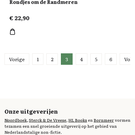
Rondjes om de Randmeren
€
22,90
Vorige
1
2
3
4
5
6
Vol
Onze uitgeverijen
Noordboek
,
Sterck & De Vreese
,
HL Books
en
Bornmeer
vormen
tezamen een snel groeiende uitgeverij op het gebied van
Nederlandstalige non-fictie.