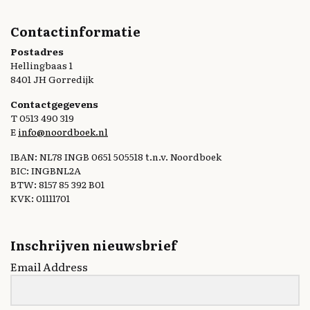
Contactinformatie
Postadres
Hellingbaas 1
8401 JH Gorredijk
Contactgegevens
T 0513 490 319
E
info@noordboek.nl
IBAN: NL78 INGB 0651 505518 t.n.v. Noordboek
BIC: INGBNL2A
BTW: 8157 85 392 B01
KVK: 01111701
Inschrijven nieuwsbrief
Email Address