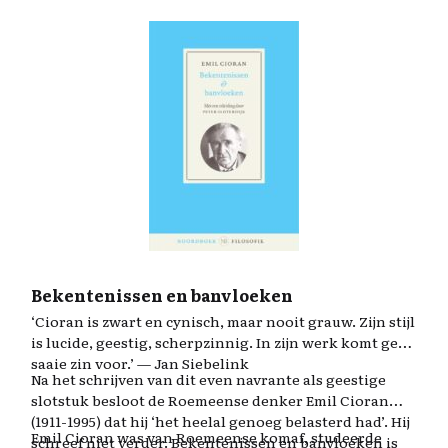
van de Vrije Politieke Stellingen.
krijgen en stemrecht hebben. Ook pleit hij voor
Hertaling: Corinna Vermeulen
vrijheid van seksualiteit. Voor het eerst wordt deze
opmerkelijk vlot geschreven tekst hier in modern
Nederlands gepresenteerd, met een inleiding door de
Britse Verlichtingsexpert Jonathan Israel.
Bekentenissen en banvloeken
‘Cioran is zwart en cynisch, maar nooit grauw. Zijn stijl
is lucide, geestig, scherpzinnig. In zijn werk komt geen
saaie zin voor.’ — Jan Siebelink
Na het schrijven van dit even navrante als geestige
slotstuk besloot de Roemeense denker Emil Cioran
(1911-1995) dat hij ‘het heelal genoeg belasterd had’. Hij
Emil Cioran was van Roemeense komaf, studeerde
schreef niet verder. Bekentenissen en banvloeken is