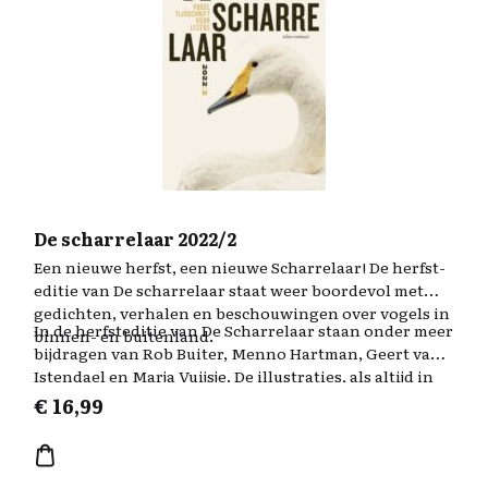
De scharrelaar 2022/2
Een nieuwe herfst, een nieuwe Scharrelaar! De herfst-
editie van De scharrelaar staat weer boordevol met
gedichten, verhalen en beschouwingen over vogels in
In de herfsteditie van De Scharrelaar staan onder meer
binnen- en buitenland.
bijdragen van Rob Buiter, Menno Hartman, Geert van
Istendael en Marja Vuijsje. De illustraties, als altijd in
zwart-wit, zijn van beeldend kunstenaar en
€
16,99
vogeltekenaar Erik van Ommen, bekend van onder
andere Alle vogels van Koos van Zomeren.