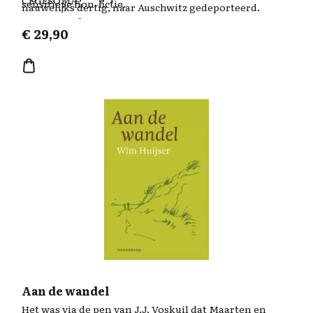
CEGESOMA.
sensitieve non-fictie.
nauwelijks dertig, naar Auschwitz gedeporteerd.
Yvonne blijft achter, een bijzondere vrouw, een
€
29,90
monument van dienstbaarheid.
Aan de wandel
Het was via de pen van J.J. Voskuil dat Maarten en