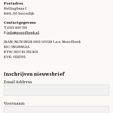
Postadres
Hellingbaas 1
8401 JH Gorredijk
Contactgegevens
T 0513 490 319
E
info@noordboek.nl
IBAN: NL78 INGB 0651 505518 t.n.v. Noordboek
BIC: INGBNL2A
BTW: 8157 85 392 B01
KVK: 01111701
Inschrijven nieuwsbrief
Email Address
Voornaam