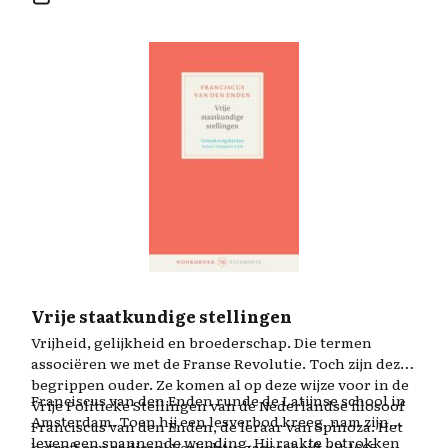
Vrije staatkundige stellingen
Vrijheid, gelijkheid en broederschap. Die termen
associëren we met de Franse Revolutie. Toch zijn deze
begrippen ouder. Ze komen al op deze wijze voor in de
Franciscus van den Enden runde de Latijnse school in
Vrije Politieke Stellingen van de Nederlandse filosoof
Amsterdam. Toen hij een lesverbod kreeg, nam zijn
Franciscus van den Enden, de leraar van Spinoza. Het
leven een spannende wending. Hij raakte betrokken
betreft een radicaal Verlichtingsgeschrift uit 1665