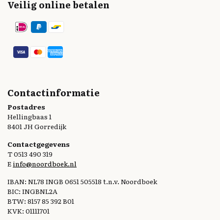
Veilig online betalen
Contactinformatie
Postadres
Hellingbaas 1
8401 JH Gorredijk
Contactgegevens
T 0513 490 319
E
info@noordboek.nl
IBAN: NL78 INGB 0651 505518 t.n.v. Noordboek
BIC: INGBNL2A
BTW: 8157 85 392 B01
KVK: 01111701