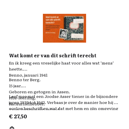
Wat komt er van dit schrift terecht
En ik kreeg een vreselijke haat voor alles wat ‘mens’
heette.
Benno, januari 1941
Benno ter Berg.
15 jaar.
Geboren en getogen in Assen.
Leef mee met een Joodse Asser tiener in de bijzondere
Hbs-leerling.
jaren 1939 tot 1942. Verbaas je over de manier hoe hij de
Natuurliefhebber.
oorlog beschrijft en wat dat met hem en zijn omgeving
Zoon, broer, neef, vriend.
doet. Benno begint neutraal met een opsomming van
€
27,50
En Joods.
de oorlogshandelingen, maar beetje bij beetje wordt
zijn verhaal persoonlijker als de anti-Joodse