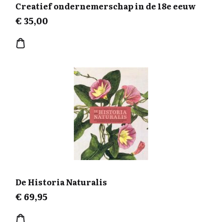
Creatief ondernemerschap in de 18e eeuw
verzilting en verzoeting, klimaatveranderingen en de
zeespiegelrijzing is nu actueel.
€
35,00
De Historia Naturalis
€
69,95