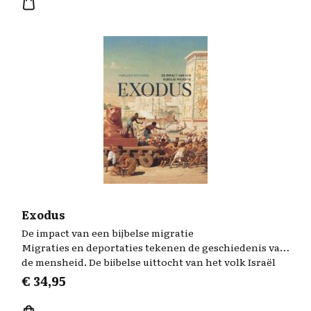
Exodus
De impact van een bijbelse migratie
Migraties en deportaties tekenen de geschiedenis van
de mensheid. De bijbelse uittocht van het volk Israël
uit de slavernij van Egypte naar het Beloofde Land is
€
34,95
hiervan een iconisch voorbeeld.
Intrigerend is de vraag naar de historische kern van