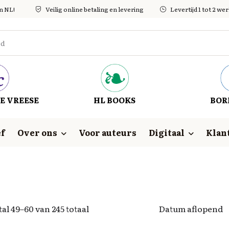
in NL!
Veilig online betaling en levering
Levertijd 1 tot 2 w
E VREESE
HL BOOKS
BOR
f
Over ons
Voor auteurs
Digitaal
Klan
al 49–60 van 245 totaal
Datum aflopend