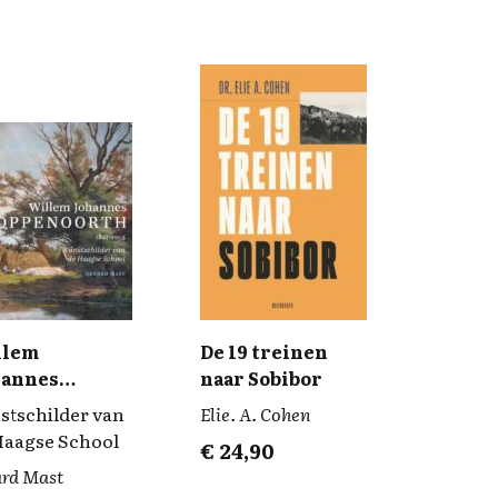
llem
De 19 treinen
hannes
naar Sobibor
penoorth
stschilder van
Elie. A. Cohen
47-1905)
Haagse School
€
24,90
ard Mast