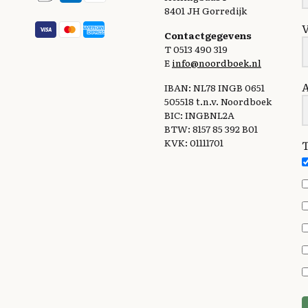
8401 JH Gorredijk
Contactgegevens
T 0513 490 319
E
info@noordboek.nl
IBAN: NL78 INGB 0651
505518 t.n.v. Noordboek
BIC: INGBNL2A
BTW: 8157 85 392 B01
KVK: 01111701
T