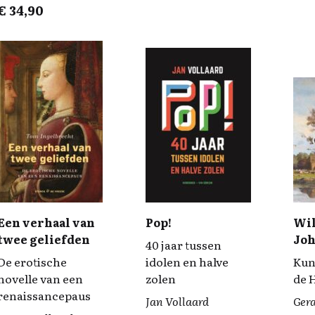
€
34,90
Een verhaal van
Pop!
Wi
twee geliefden
Jo
40 jaar tussen
Op
De erotische
idolen en halve
Kun
(18
novelle van een
zolen
de 
renaissancepaus
Jan Vollaard
Ger