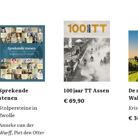
Sprekende
100 jaar TT Assen
De 
stenen
Wal
€
69,90
Ar
Stolpersteine in
Kri
Zwolle
€
3
Anneke van der
Wurff, Piet den Otter