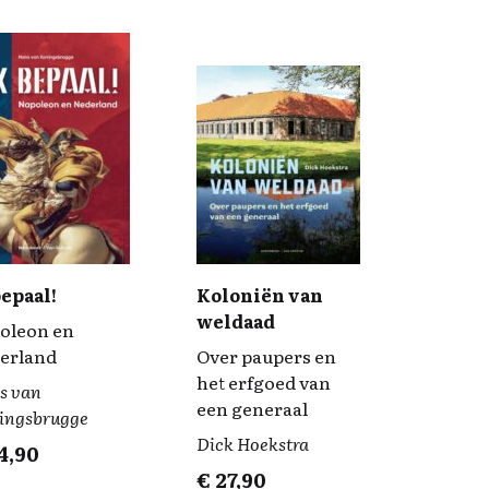
bepaal!
Koloniën van
weldaad
oleon en
erland
Over paupers en
het erfgoed van
s van
een generaal
ingsbrugge
Dick Hoekstra
4,90
€
27,90