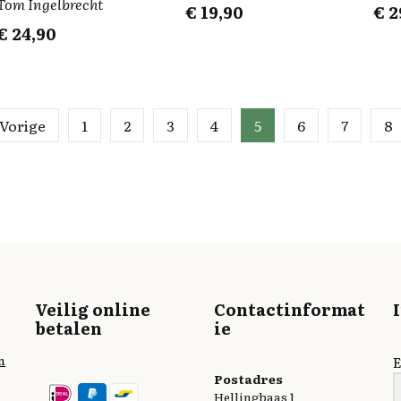
Tom Ingelbrecht
€
19,90
€
2
€
24,90
Vorige
1
2
3
4
5
6
7
8
Veilig online
Contactinformat
betalen
ie
n
E
Postadres
Hellingbaas 1