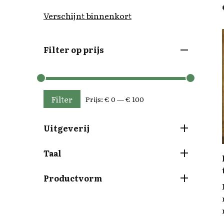
Verschijnt binnenkort
Filter op prijs
Filter
Prijs:
€ 0
—
€ 100
Min. prijs
Max. prijs
Uitgeverij
Taal
Productvorm