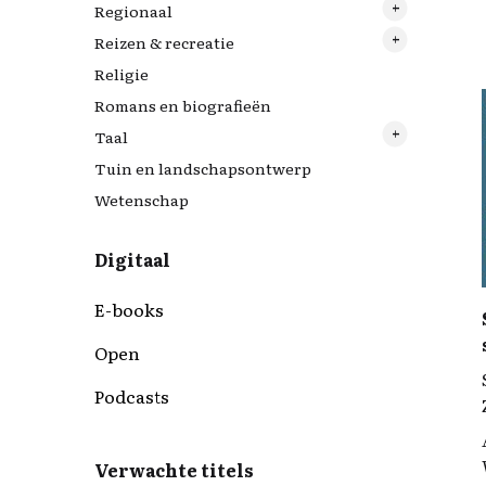
Regionaal
10 feiten die je zou moeten kennen
Reizen & recreatie
24 uur in
Drenthe
Religie
Biografiereeks Over leven
Friestalig
Italië
Romans en biografieën
De Scharrelaar
Fryslân
Taal
Dierenrechtenbibliotheek
Groningen
Tuin en landschapsontwerp
Filosofische standaardwerken
Engelstalig
Wetenschap
Grote ...boek
Wandel- en fietsgidsen
Digitaal
E-books
Open
Podcasts
Verwachte titels