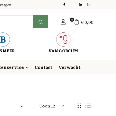
erkdagen
0
€
0,00
NMEER
VAN GORCUM
tenservice
Contact
Verwacht