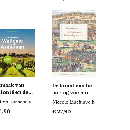
smaak van
De kunst van het
lonië en de
oorlog voeren
dennen
stien Hansebout
Niccolò Machiavelli
4,90
€
27,90