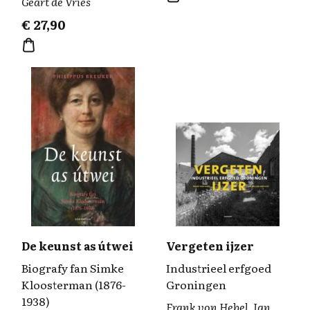
Geart de Vries
€
27,90
De keunst as útwei
Vergeten ijzer
Biografy fan Simke
Industrieel erfgoed
Kloosterman (1876-
Groningen
1938)
Frank von Hebel, Jan