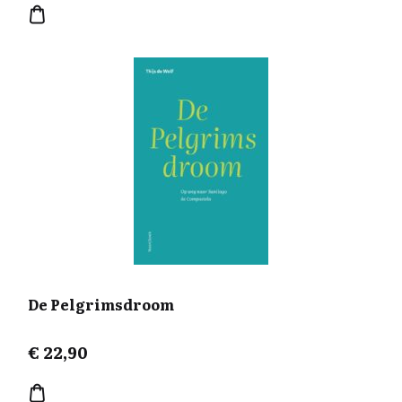
een effect: de huwelijkswetgeving criminaliseerde
homoseksualiteit en maakte sommige kinderen wettig
en andere ‘onwettig’. Dit boek beschrijft de opkomst en
het verval van het hiërarchische huwelijk. Het eindigt
met de komst van het recht om te scheiden, het
homohuwelijk en het geregistreerde partnerschap.
De Pelgrimsdroom
€
22,90