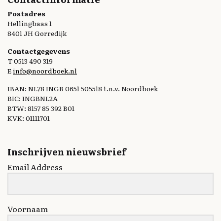
Postadres
Hellingbaas 1
8401 JH Gorredijk
Contactgegevens
T 0513 490 319
E
info@noordboek.nl
IBAN: NL78 INGB 0651 505518 t.n.v. Noordboek
BIC: INGBNL2A
BTW: 8157 85 392 B01
KVK: 01111701
Inschrijven nieuwsbrief
Email Address
Voornaam