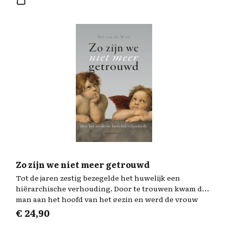
Zo zijn we niet meer getrouwd
Tot de jaren zestig bezegelde het huwelijk een
hiërarchische verhouding. Door te trouwen kwam de
man aan het hoofd van het gezin en werd de vrouw
handelingsonbekwaam. Ze mocht niet zelf contracten
€
24,90
sluiten, werken of een bankrekening beheren. Nog