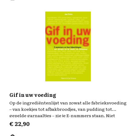
Gif in uw voeding
Op de ingrediëntenlijst van zowat alle fabrieksvoeding
– van koekjes tot afbakbroodjes, van pudding tot
gepelde garnaaltjes – zie je E-nummers staan. Niet
minder dan 385 verschillende E-nummers komen in
€
22,90
onze voeding terecht. De consument is zich niet
bewust van de betekenis van die E-nummers, noch van