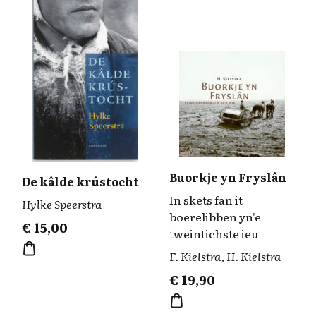
Buorkje yn Fryslân
De kâlde krústocht
In skets fan it
Hylke Speerstra
boerelibben yn'e
€
15,00
tweintichste ieu
F. Kielstra, H. Kielstra
€
19,90