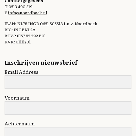
Contactgegevens
T 0513 490 319
E
info@noordboek.nl
IBAN: NL78 INGB 0651 505518 t.n.v. Noordboek
BIC: INGBNL2A
BTW: 8157 85 392 B01
KVK: 01111701
Inschrijven nieuwsbrief
Email Address
Voornaam
Achternaam