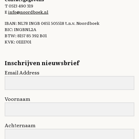
T 0513 490 319
E
info@noordboek.nl
IBAN: NL78 INGB 0651 505518 t.n.v. Noordboek
BIC: INGBNL2A
BTW: 8157 85 392 B01
KVK: 01111701
Inschrijven nieuwsbrief
Email Address
Voornaam
Achternaam