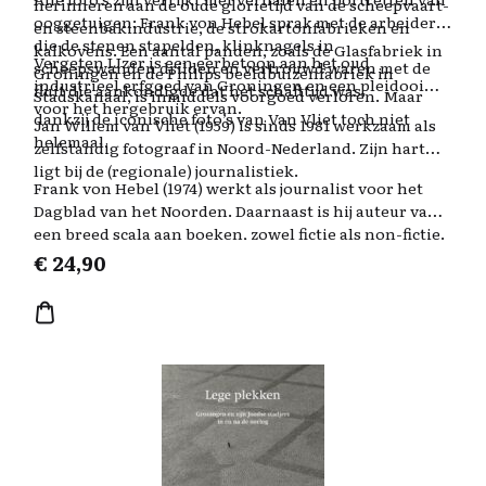
herinneren aan de oude glorietijd van de scheepvaart-
ooggetuigen: Frank von Hebel sprak met de arbeiders
en steenbakindustrie, de strokartonfabrieken en
die de stenen stapelden, klinknagels in
kalkovens. Een aantal panden, zoals de Glasfabriek in
Vergeten IJzer is een eerbetoon aan het oud
scheepswanden drilden en vertrouwd waren met de
Groningen en de Philips beeldbuizenfabriek in
industrieel erfgoed van Groningen en een pleidooi
fluit die aankondigde dat het schafttijd was.
Stadskanaal, is inmiddels voorgoed verloren. Maar
voor het hergebruik ervan.
dankzij de iconische foto’s van Van Vliet toch niet
Jan Willem van Vliet (1959) is sinds 1981 werkzaam als
helemaal.
zelfstandig fotograaf in Noord-Nederland. Zijn hart
ligt bij de (regionale) journalistiek.
Frank von Hebel (1974) werkt als journalist voor het
Dagblad van het Noorden. Daarnaast is hij auteur van
een breed scala aan boeken, zowel fictie als non-fictie.
€
24,90