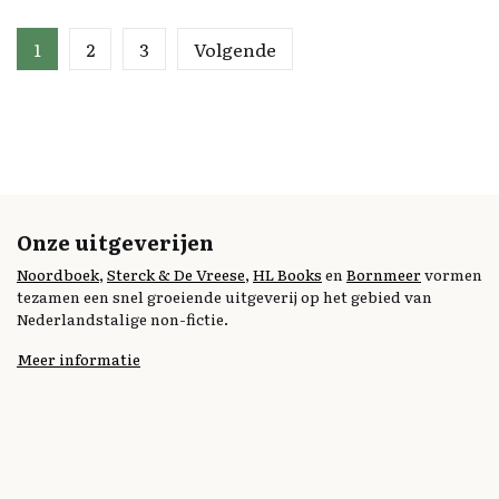
repatrianten na de oorlog? Daarbij wordt nagegaan
wie hen onderdak verleenden of hen voorzagen van
1
2
3
Volgende
de benodigde kleding en voeding. Het afsluitende
hoofdstuk analyseert de ontwikkelingen in de
naoorlogse herinneringscultuur. Aan de orde komen
de monumenten en de verschillende wijzen waarop
deze de ontstane leegte vertolken. Zo trachten
verscheidene historici in dit boek de ontstane leegte
te markeren en te duiden.
Onze uitgeverijen
Noordboek
,
Sterck & De Vreese
,
HL Books
en
Bornmeer
vormen
tezamen een snel groeiende uitgeverij op het gebied van
Nederlandstalige non-fictie.
Meer informatie