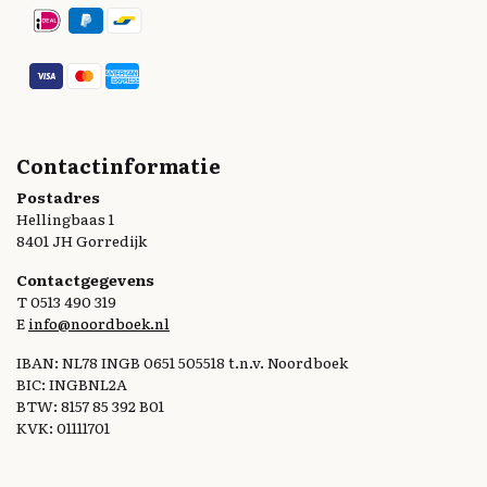
Contactinformatie
Postadres
Hellingbaas 1
8401 JH Gorredijk
Contactgegevens
T 0513 490 319
E
info@noordboek.nl
IBAN: NL78 INGB 0651 505518 t.n.v. Noordboek
BIC: INGBNL2A
BTW: 8157 85 392 B01
KVK: 01111701