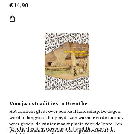
€
14,90
inbreng kwam na 1854 de discussie over de slavernij op
gang, waarna vlak voor zijn dood op 1 juli 1863 de
slavernij werd afgeschaft.
Voorjaarstradities in Drenthe
Het zonlicht glijdt over een kaal landschap. De dagen
worden langzaam langer, de zon warmer en de natuur
weer groen: de winter maakt plaats voor de lente. Een
Drenthe heeft een groot aantal tradities voor het
periode die sinds oudsher wordt geassocieerd met