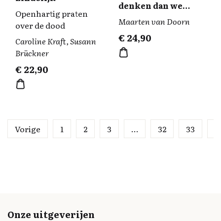
denken dan we
Openhartig praten
denken
Maarten van Doorn
over de dood
€
24,90
Caroline Kraft, Susann
Brückner
€
22,90
Vorige
1
2
3
…
32
33
3
Onze uitgeverijen