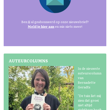
Ben jij al geabonneerd op onze nieuwsbrief?
Meld je hier aan
en mis niets meer!
AUTEURCOLUMNS
In de nieuwste
auteurscolumn
van
Bernadette
Geradts
"De tuin liet mij
zien dat groei
niet altijd
zichtbaar hoeft