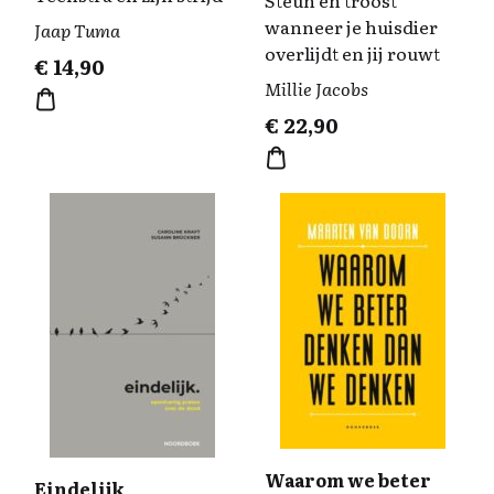
Steun en troost
wanneer je huisdier
Jaap Tuma
overlijdt en jij rouwt
€
14,90
Millie Jacobs
€
22,90
Waarom we beter
Eindelijk