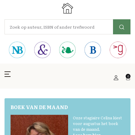
0
BOEK VAN DE MAAND
Onze stagiaire Celina kiest
voor augustus het boek
van de maand.
Lees hem hier.