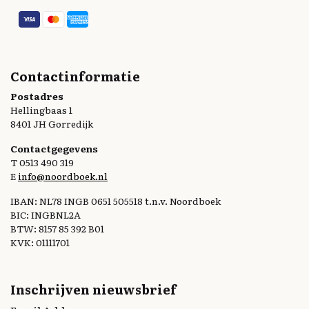
Contactinformatie
Postadres
Hellingbaas 1
8401 JH Gorredijk
Contactgegevens
T 0513 490 319
E
info@noordboek.nl
IBAN: NL78 INGB 0651 505518 t.n.v. Noordboek
BIC: INGBNL2A
BTW: 8157 85 392 B01
KVK: 01111701
Inschrijven nieuwsbrief