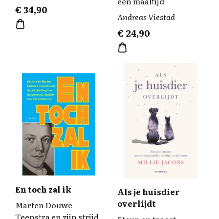
één maaltijd
€
34,90
Andreas Viestad
€
24,90
En toch zal ik
Als je huisdier
overlijdt
Marten Douwe
Teenstra en zijn strijd