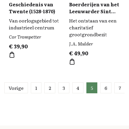
Geschiedenis van
Boerderijen van het
Twente (1528-1870)
Leeuwarder Sint
Anthony Gasthuis
Van oorlogsgebied tot
Het ontstaan van een
(1400-1950)
industrieel centrum
charitatief
grootgrondbezit
Cor Trompetter
J.A. Mulder
€
39,90
€
49,90
Vorige
1
2
3
4
5
6
7