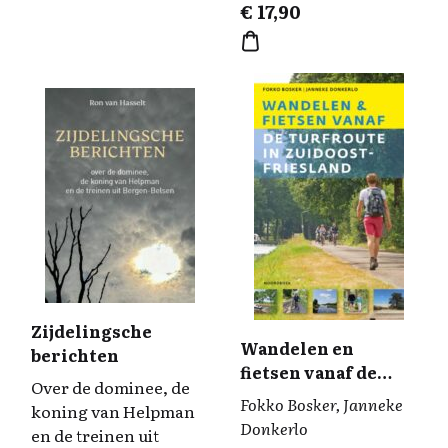
€
17,90
Zijdelingsche
Wandelen en
berichten
fietsen vanaf de
Over de dominee, de
Turfroute in
Fokko Bosker, Janneke
koning van Helpman
Zuidoost-Fryslân
Donkerlo
en de treinen uit