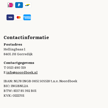
Contactinformatie
Postadres
Hellingbaas 1
8401 JH Gorredijk
Contactgegevens
T 0513 490 319
E
info@noordboek.nl
IBAN: NL78 INGB 0651 505518 t.n.v. Noordboek
BIC: INGBNL2A
BTW: 8157 85 392 B01
KVK: 01111701