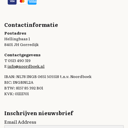
Contactinformatie
Postadres
Hellingbaas 1
8401 JH Gorredijk
Contactgegevens
T 0513 490 319
E
info@noordboek.nl
IBAN: NL78 INGB 0651 505518 t.n.v. Noordboek
BIC: INGBNL2A
BTW: 8157 85 392 B01
KVK: 01111701
Inschrijven nieuwsbrief
Email Address