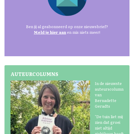
Ben jij al geabonneerd op onze nieuwsbrief?
Meld je hier aan
en mis niets meer!
AUTEURCOLUMNS
In de nieuwste
auteurscolumn
van
Bernadette
Geradts
"De tuin liet mij
zien dat groei
niet altijd
zichtbaar hoeft