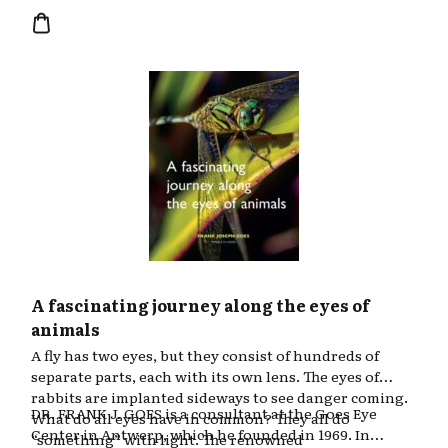
aan de kwaliteit van jouw leven. In dit boek word je
uitgenodigd op zoek te gaan naar wie je bent en daagt
de auteur de lezer uit tot zelfreflectie. Op een
overzichtelijk manier wordt achtergrondinformatie
gegeven. Daarnaast bieden de persoonlijke verhalen,
de vele oefeningen en toepasselijke columns
handvatten om aan zelfonderzoek te doen.
A fascinating journey along the eyes of
animals
A fly has two eyes, but they consist of hundreds of
separate parts, each with its own lens. The eyes of
rabbits are implanted sideways to see danger coming.
DR. FRANK J. GOES is a consultant at the Goes Eye
What do all eyes have in common? They all do
Center in Antwerp, which he founded in 1969. In
“something” with light. The renowned