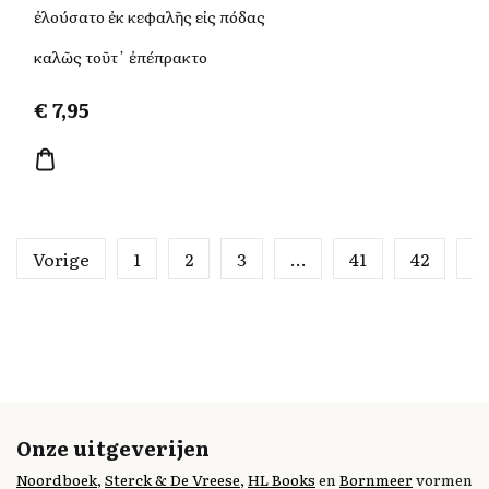
ἐλούσατο ἐκ κεφαλῆς εἰς πόδας
καλῶς τοῦτ᾽ ἐπέπρακτο
€
7,95
Vorige
1
2
3
…
41
42
4
Onze uitgeverijen
Noordboek
,
Sterck & De Vreese
,
HL Books
en
Bornmeer
vormen