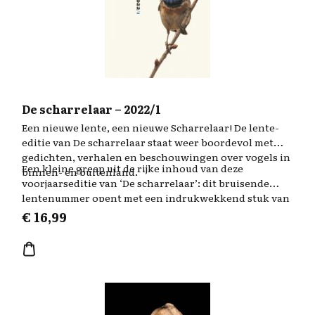
De scharrelaar – 2022/1
Een nieuwe lente, een nieuwe Scharrelaar! De lente-
editie van De scharrelaar staat weer boordevol met
gedichten, verhalen en beschouwingen over vogels in
Een kleine greep uit de rijke inhoud van deze
binnen- en buitenland.
voorjaarseditie van ‘De scharrelaar’: dit bruisende
lentenummer opent met een indrukwekkend stuk van
natuurjournalist Caspar Janssen, over de eerste
€
16,99
geelgors die hij zag. Veertien jaar geleden was dat, en
hij is het nooit meer vergeten. Verder leverden de
dichters Benno Barnard en Kees ’t Hart lange en
minder lange vogelverzen, beschrijft Nienke Beintema
het bewogen zeearendenjaar 2021 en componeerde
roofvogelaar Rob Bijlsma een requiem voor het