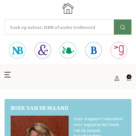
0
BOEK VAN DE MAAND
Onze stagiaire Celina kiest
voor augustus het boek
van de maand.
Lees hem hier.