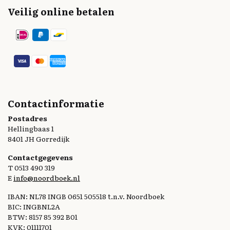
Veilig online betalen
Contactinformatie
Postadres
Hellingbaas 1
8401 JH Gorredijk
Contactgegevens
T 0513 490 319
E
info@noordboek.nl
IBAN: NL78 INGB 0651 505518 t.n.v. Noordboek
BIC: INGBNL2A
BTW: 8157 85 392 B01
KVK: 01111701