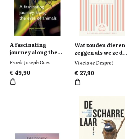
A fascinating
Wat zouden dieren
journey along the
zeggen als we ze de
eyes of animals
juiste vragen
Frank Joseph Goes
Vinciane Despret
stelden?
€
49,90
€
27,90