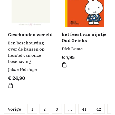
het feest van nijntje
Geschonden wereld
Oud Grieks
Een beschouwing
Dick Bruna
over de kansen op
herstel van onze
€
7,95
beschaving
Johan Huizinga
€
24,90
Vorige
1
2
3
…
41
42
4