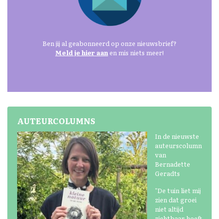
Ben jij al geabonneerd op onze nieuwsbrief?
Meld je hier aan
en mis niets meer!
AUTEURCOLUMNS
In de nieuwste
auteurscolumn
van
Bernadette
Geradts
"De tuin liet mij
zien dat groei
niet altijd
zichtbaar hoeft