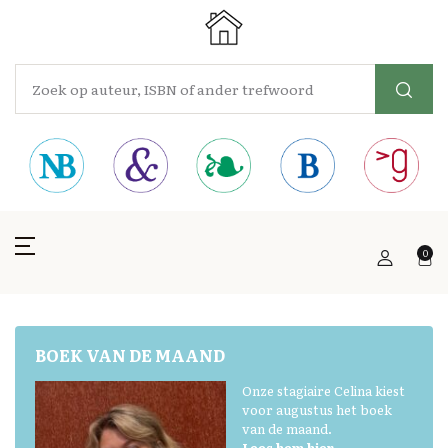
0
BOEK VAN DE MAAND
Onze stagiaire Celina kiest
voor augustus het boek
van de maand.
Lees hem hier.